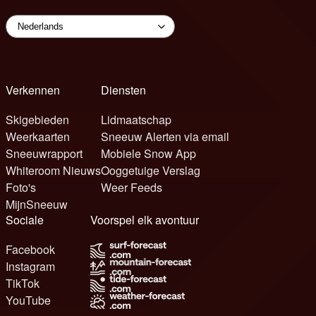
Verkennen
Diensten
Skigebieden
Lidmaatschap
Weerkaarten
Sneeuw Alerten via email
Sneeuwrapport
Mobiele Snow App
Whiteroom Nieuws
Ooggetuige Verslag
Foto's
Weer Feeds
MijnSneeuw
Sociale
Voorspel elk avontuur
Facebook
Instagram
TikTok
YouTube