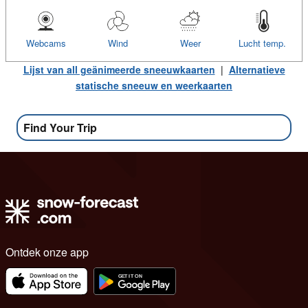
Webcams
Wind
Weer
Lucht temp.
Lijst van all geänimeerde sneeuwkaarten
|
Alternatieve
statische sneeuw en weerkaarten
Find Your Trip
Ontdek onze app