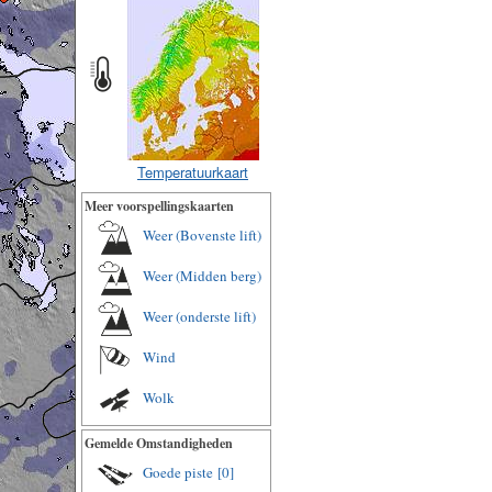
Temperatuurkaart
Meer voorspellingskaarten
Weer (Bovenste lift)
Weer (Midden berg)
Weer (onderste lift)
Wind
Wolk
Gemelde Omstandigheden
Goede piste
[0]