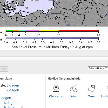
Sea Level Pressure in Millibars Friday 07 Aug at 2pm
umulatie
Huidige Omstandigheden
ste:
3 dagen
7 dagen
Webcams
Wind
Weer
Luch
3 dagen
3 – 6 dagen
6 – 9 dagen