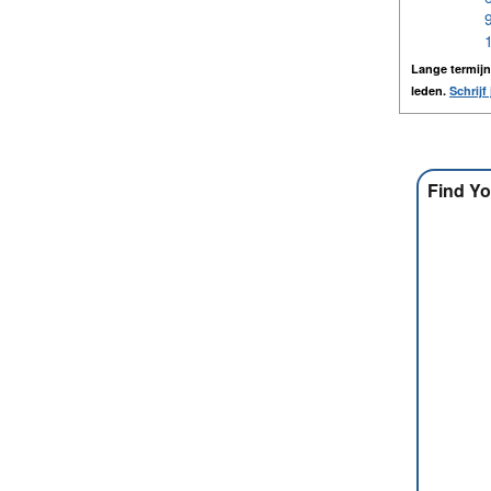
Lange termij
leden.
Schrijf 
Find Yo