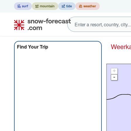
Weer
Find Your Trip
+
-