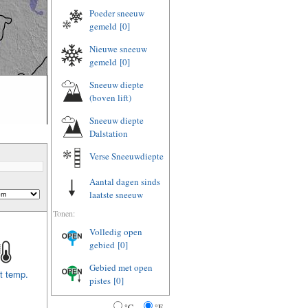
Poeder sneeuw
gemeld
[0]
Nieuwe sneeuw
gemeld
[0]
Sneeuw diepte
(boven lift)
Sneeuw diepte
Dalstation
Verse Sneeuwdiepte
Aantal dagen sinds
laatste sneeuw
Tonen:
Volledig open
gebied
[0]
Gebied met open
t temp.
pistes
[0]
°C
°F