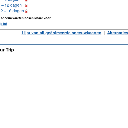
9 – 12 dagen
12 – 16 dagen
n sneeuwkaarten beschikbaar voor
je in!
Lijst van all geänimeerde sneeuwkaarten
|
Alternatie
ur Trip