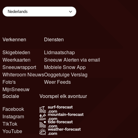
Verkennen
Diensten
Skigebieden
Lidmaatschap
Weerkaarten
Sneeuw Alerten via email
Sneeuwrapport
Mobiele Snow App
Whiteroom Nieuws
Ooggetuige Verslag
Foto's
Weer Feeds
MijnSneeuw
Sociale
Voorspel elk avontuur
Facebook
Instagram
TikTok
YouTube