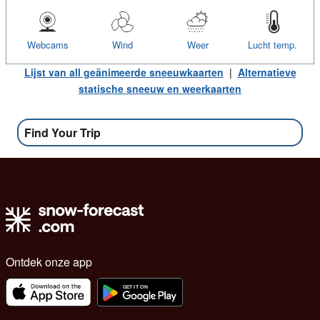
Webcams
Wind
Weer
Lucht temp.
Lijst van all geänimeerde sneeuwkaarten
|
Alternatieve
statische sneeuw en weerkaarten
Find Your Trip
Ontdek onze app