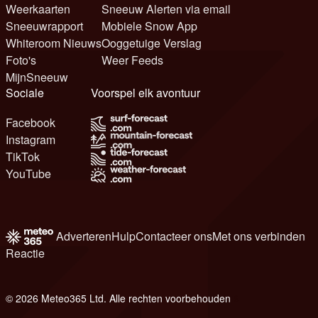
Weerkaarten
Sneeuw Alerten via email
Sneeuwrapport
Mobiele Snow App
Whiteroom Nieuws
Ooggetuige Verslag
Foto's
Weer Feeds
MijnSneeuw
Sociale
Voorspel elk avontuur
Facebook
Instagram
TikTok
YouTube
Adverteren
Hulp
Contacteer ons
Met ons verbinden
Reactie
© 2026 Meteo365 Ltd. Alle rechten voorbehouden
6