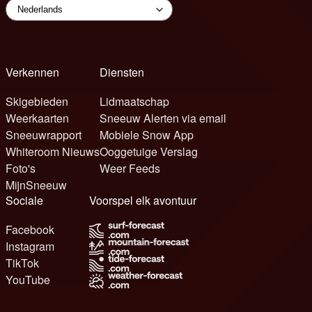
Verkennen
Diensten
Skigebieden
Lidmaatschap
Weerkaarten
Sneeuw Alerten via email
Sneeuwrapport
Mobiele Snow App
Whiteroom Nieuws
Ooggetuige Verslag
Foto's
Weer Feeds
MijnSneeuw
Sociale
Voorspel elk avontuur
Facebook
Instagram
TikTok
YouTube