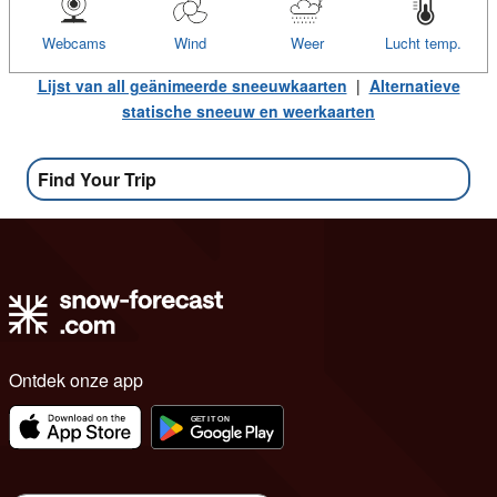
Webcams
Wind
Weer
Lucht temp.
Lijst van all geänimeerde sneeuwkaarten
|
Alternatieve
statische sneeuw en weerkaarten
Find Your Trip
Ontdek onze app