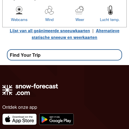
Webcams
Wind
Weer
Lucht temp.
Lijst van all geänimeerde sneeuwkaarten
|
Alternatieve
statische sneeuw en weerkaarten
Find Your Trip
Ontdek onze app