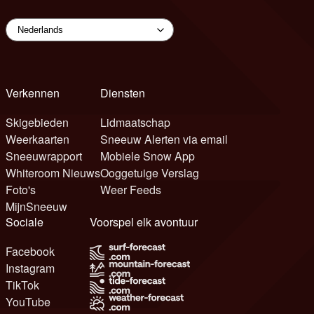
Verkennen
Diensten
Skigebieden
Lidmaatschap
Weerkaarten
Sneeuw Alerten via email
Sneeuwrapport
Mobiele Snow App
Whiteroom Nieuws
Ooggetuige Verslag
Foto's
Weer Feeds
MijnSneeuw
Sociale
Voorspel elk avontuur
Facebook
Instagram
TikTok
YouTube