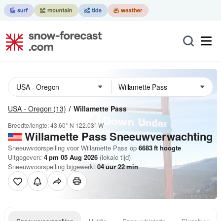
USA - Oregon
(13)
Willamette Pass
Breedte/lengte:
43.60° N
122.03° W
Willamette Pass
Sneeuwverwachting
Sneeuwvoorspelling voor Willamette Pass op
6683
ft
hoogte
Uitgegeven:
4 pm 05 Aug 2026
(lokale tijd)
Sneeuwvoorspelling bijgewerkt
04
uur
22
min