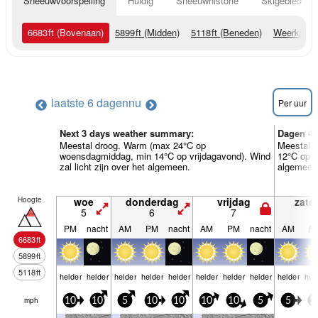
Sneeuwvoorspelling
Huidig
Sneeuwhistorie
Skigebied Inf
6683
ft
(Bovenaan)
5899
ft
(Midden)
5118
ft
(Beneden)
Weerkaart
laatste 6 dagen
nu
Per uur
Next 3 days weather summary:
Dagen 4-
Meestal droog. Warm (max 24°C op
Meestal 
woensdagmiddag, min 14°C op vrijdagavond). Wind
12°C op z
zal licht zijn over het algemeen.
algemeen
Hoogte
woe
donderdag
vrijdag
zate
5
6
7
8
PM
nacht
AM
PM
nacht
AM
PM
nacht
AM
P
6683
ft
5899
ft
5118
ft
helder
helder
helder
helder
helder
helder
helder
helder
helder
hel
mph
10
10
5
10
10
10
10
5
5
1