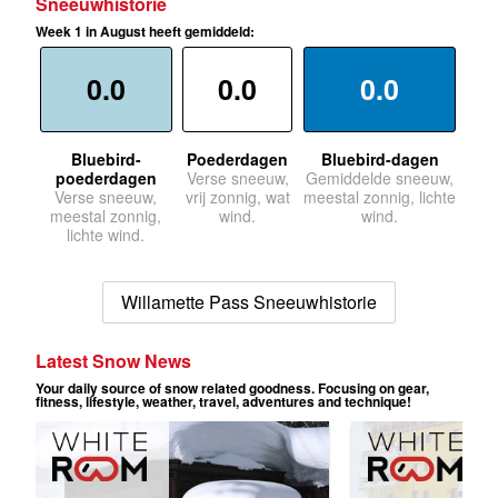
Sneeuwhistorie
Week 1 in August heeft gemiddeld:
0.0
0.0
0.0
Bluebird-
Poederdagen
Bluebird-dagen
poederdagen
Verse sneeuw,
Gemiddelde sneeuw,
Verse sneeuw,
vrij zonnig, wat
meestal zonnig, lichte
meestal zonnig,
wind.
wind.
lichte wind.
Willamette Pass Sneeuwhistorie