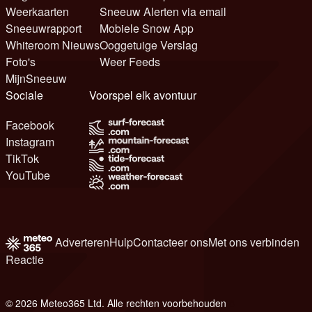
Weerkaarten
Sneeuw Alerten via email
Sneeuwrapport
Mobiele Snow App
Whiteroom Nieuws
Ooggetuige Verslag
Foto's
Weer Feeds
MijnSneeuw
Sociale
Voorspel elk avontuur
Facebook
Instagram
TikTok
YouTube
Adverteren
Hulp
Contacteer ons
Met ons verbinden
Reactie
© 2026 Meteo365 Ltd. Alle rechten voorbehouden
8