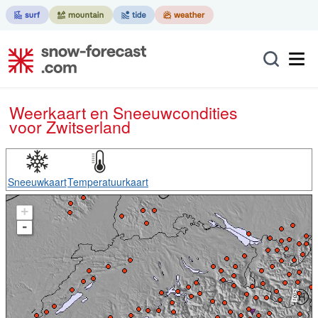
Weerkaart en Sneeuwcondities
voor Zwitserland
Sneeuwkaart
Temperatuurkaart
+
-