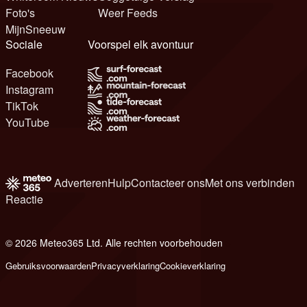
Foto's
Weer Feeds
MijnSneeuw
Sociale
Voorspel elk avontuur
Facebook
Instagram
TikTok
YouTube
Adverteren
Hulp
Contacteer ons
Met ons verbinden
Reactie
© 2026 Meteo365 Ltd. Alle rechten voorbehouden
6
Gebruiksvoorwaarden
Privacyverklaring
Cookieverklaring