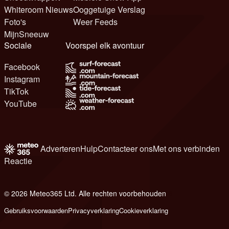
Whiteroom Nieuws
Ooggetuige Verslag
Foto's
Weer Feeds
MijnSneeuw
Sociale
Voorspel elk avontuur
Facebook
Instagram
TikTok
YouTube
Adverteren
Hulp
Contacteer ons
Met ons verbinden
Reactie
© 2026 Meteo365 Ltd. Alle rechten voorbehouden
6
Gebruiksvoorwaarden
Privacyverklaring
Cookieverklaring