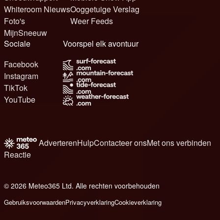
Whiteroom Nieuws
Ooggetuige Verslag
Foto's
Weer Feeds
MijnSneeuw
Sociale
Voorspel elk avontuur
Facebook
Instagram
TikTok
YouTube
Adverteren
Hulp
Contacteer ons
Met ons verbinden
Reactie
© 2026 Meteo365 Ltd. Alle rechten voorbehouden
6
Gebruiksvoorwaarden
Privacyverklaring
Cookieverklaring