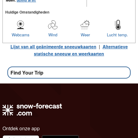
leden.
Schrijf je in!
Huidige Omstandigheden
Webcams
Wind
Weer
Lucht temp.
Lijst van all geänimeerde sneeuwkaarten
|
Alternatieve
statische sneeuw en weerkaarten
Find Your Trip
Ontdek onze app