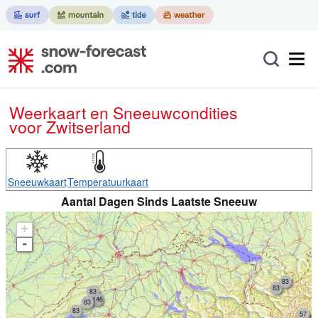
Weerkaart en Sneeuwcondities
voor Zwitserland
Sneeuwkaart
Temperatuurkaart
Aantal Dagen Sinds Laatste Sneeuw
+
-
83
83
83
146
83
83
57