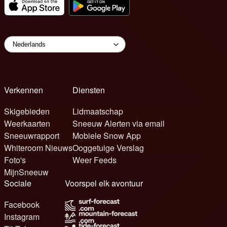
Verkennen
Diensten
Skigebieden
Lidmaatschap
Weerkaarten
Sneeuw Alerten via email
Sneeuwrapport
Mobiele Snow App
Whiteroom Nieuws
Ooggetuige Verslag
Foto's
Weer Feeds
MijnSneeuw
Sociale
Voorspel elk avontuur
Facebook
Instagram