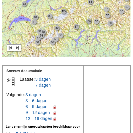
83
83
57
57
129
57
57
83
81
145
57
81
80
87
80
58
58
58
58
57
58
58
58
Sneeuw Accumulatie
Laatste:
3 dagen
7 dagen
Volgende:
3 dagen
3 – 6 dagen
6 – 9 dagen
9 – 12 dagen
12 – 16 dagen
Lange termijn sneeuwkaarten beschikbaar voor