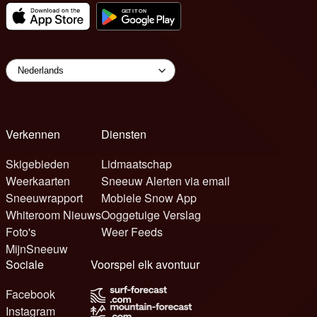
Verkennen
Diensten
Skigebieden
Lidmaatschap
Weerkaarten
Sneeuw Alerten via email
Sneeuwrapport
Mobiele Snow App
Whiteroom Nieuws
Ooggetuige Verslag
Foto's
Weer Feeds
MijnSneeuw
Sociale
Voorspel elk avontuur
Facebook
Instagram