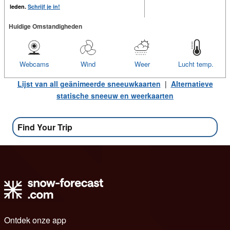
leden.
Schrijf je in!
Huidige Omstandigheden
Webcams
Wind
Weer
Lucht temp.
Lijst van all geänimeerde sneeuwkaarten
|
Alternatieve
statische sneeuw en weerkaarten
Find Your Trip
Ontdek onze app