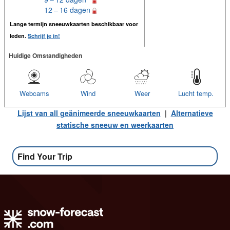
12 – 16 dagen
Lange termijn sneeuwkaarten beschikbaar voor
leden.
Schrijf je in!
Huidige Omstandigheden
Webcams
Wind
Weer
Lucht temp.
Lijst van all geänimeerde sneeuwkaarten
|
Alternatieve
statische sneeuw en weerkaarten
Find Your Trip