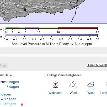
Sea Level Pressure in Millibars Friday 07 Aug at 8pm
umulatie
Huidige Omstandigheden
ste:
3 dagen
7 dagen
Webcams
Wind
Weer
Luch
3 dagen
3 – 6 dagen
6 – 9 dagen