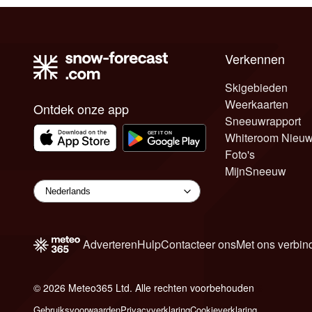
Verkennen
Skigebieden
Weerkaarten
Ontdek onze app
Sneeuwrapport
Whiteroom Nieu
Foto's
MijnSneeuw
Adverteren
Hulp
Contacteer ons
Met ons verbin
© 2026 Meteo365 Ltd. Alle rechten voorbehouden
6
Gebruiksvoorwaarden
Privacyverklaring
Cookieverklaring