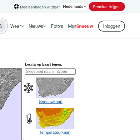
Premium krijgen
Meeteenheden wijzigen
Weer
Nieuws
Foto's
Mijn
Sneeuw
Inloggen
Locatie op kaart tonen:
Sneeuwkaart
Temperatuurkaart