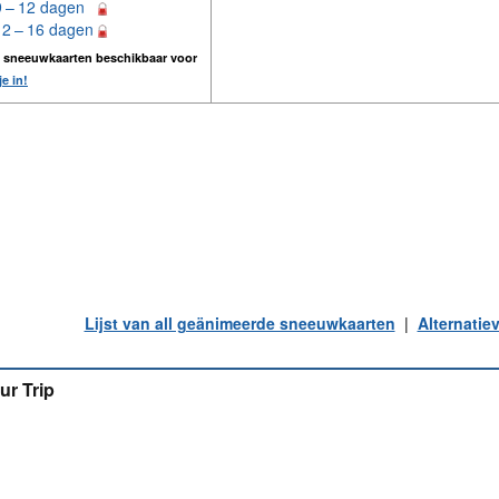
9 – 12 dagen
12 – 16 dagen
n sneeuwkaarten beschikbaar voor
je in!
Lijst van all geänimeerde sneeuwkaarten
|
Alternatie
ur Trip