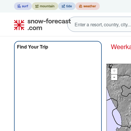
Weer
Find Your Trip
+
-