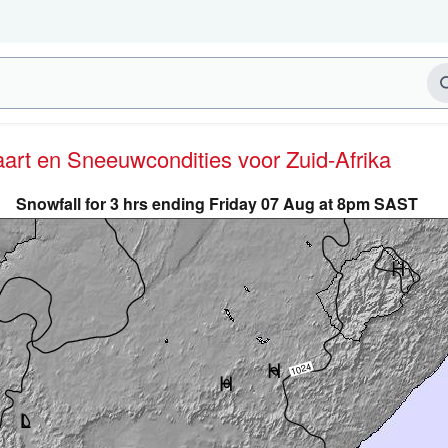
kaart en Sneeuwcondities
voor Zuid-Afrika
Snowfall for 3 hrs ending Friday 07 Aug at 8pm SAST