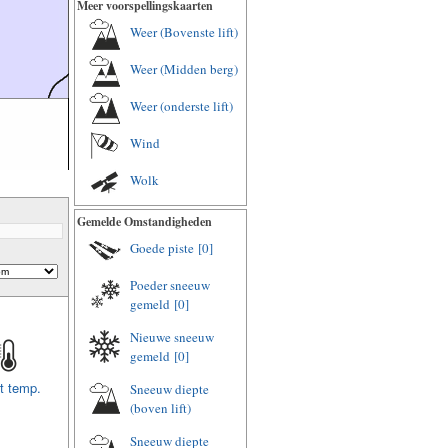
Meer voorspellingskaarten
Weer (Bovenste lift)
Weer (Midden berg)
Weer (onderste lift)
Wind
Wolk
Gemelde Omstandigheden
Goede piste
[0]
Poeder sneeuw
gemeld
[0]
Nieuwe sneeuw
gemeld
[0]
t temp.
Sneeuw diepte
(boven lift)
Sneeuw diepte