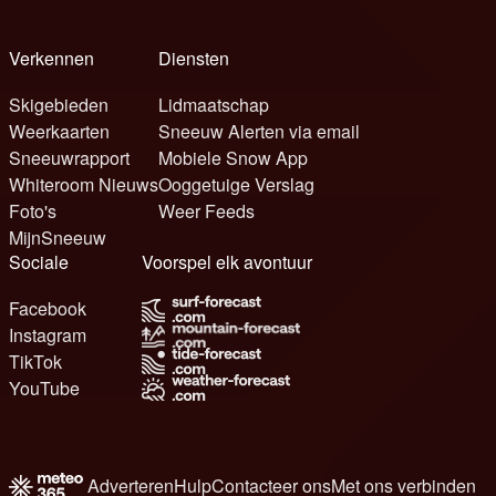
Verkennen
Diensten
Skigebieden
Lidmaatschap
Weerkaarten
Sneeuw Alerten via email
Sneeuwrapport
Mobiele Snow App
Whiteroom Nieuws
Ooggetuige Verslag
Foto's
Weer Feeds
MijnSneeuw
Sociale
Voorspel elk avontuur
Facebook
Instagram
TikTok
YouTube
Adverteren
Hulp
Contacteer ons
Met ons verbinden