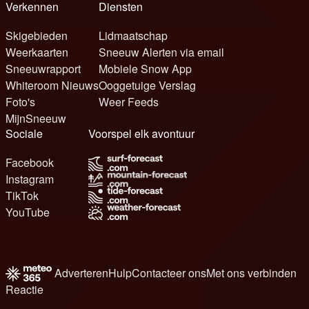
Verkennen
Diensten
Skigebieden
Lidmaatschap
Weerkaarten
Sneeuw Alerten via email
Sneeuwrapport
Mobiele Snow App
Whiteroom Nieuws
Ooggetuige Verslag
Foto's
Weer Feeds
MijnSneeuw
Sociale
Voorspel elk avontuur
Facebook
Instagram
TikTok
YouTube
Adverteren
Hulp
Contacteer ons
Met ons verbinden
Reactie