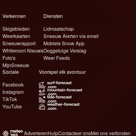
Verkennen
Diensten
Skigebieden
Lidmaatschap
Weerkaarten
Sneeuw Alerten via email
Sneeuwrapport
Mobiele Snow App
Whiteroom Nieuws
Ooggetuige Verslag
Foto's
Weer Feeds
MijnSneeuw
Sociale
Voorspel elk avontuur
Facebook
Instagram
TikTok
YouTube
Adverteren
Hulp
Contacteer ons
Met ons verbinden