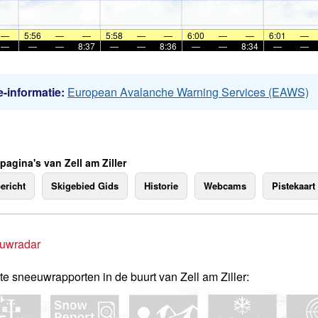
—
5:56
—
—
5:58
—
—
6:00
—
—
6:01
—
—
—
—
8:37
—
—
8:36
—
—
8:34
—
—
-informatie:
European Avalanche Warning Services (EAWS)
pagina's van Zell am Ziller
ericht
Skigebied Gids
Historie
Webcams
Pistekaart
uwradar
te sneeuwrapporten in de buurt van Zell am Ziller: