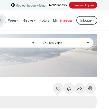
Premium krijgen
Meeteenheden wijzigen
Weer
Nieuws
Foto's
Mijn
Sneeuw
Inloggen