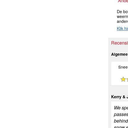
Ande
De bo
weerm
ander
Klik hi
Recensi
Algemee
Snee
Kerry & 
We spen
passes 
behind 
snow ea