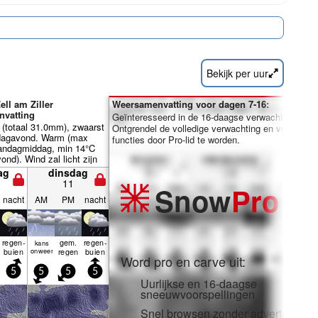
Bekijk per uur
ell am Ziller
Weersamenvatting voor dagen 7-16:
vatting
Geïnteresseerd in de 16-daagse verwachting?
 (totaal 31.0mm), zwaarst
Ontgrendel de volledige verwachting en veel meer
sdagavond. Warm (max
functies door Pro-lid te worden.
andagmiddag, min 14°C
nd). Wind zal licht zijn
gemeen.
ag
dinsdag
11
Snow
Pro
nacht
AM
PM
nacht
regen­
gem.
regen­
kans
buien
onweer
regen
buien
Word pro en carve uit:
5
5
5
5
Uurlijkse en 16-daagse
sneeuwvoorspellingen
Snel browsen zonder advertenties