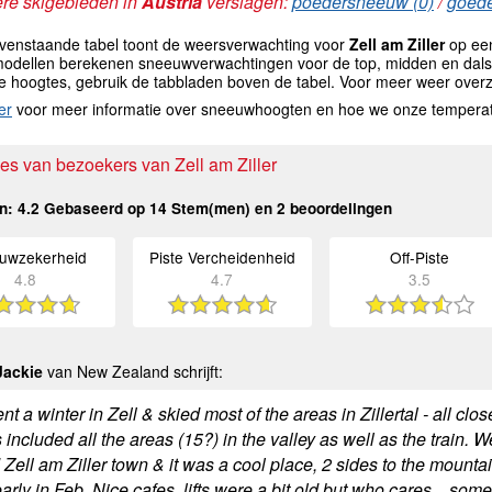
re skigebieden in
Austria
verslagen:
poedersneeuw (0)
/
goede
venstaande tabel toont de weersverwachting voor
Zell am Ziller
op een
odellen berekenen sneeuwverwachtingen voor de top, midden en dals
e hoogtes, gebruik de tabbladen boven de tabel. Voor meer weer overz
er
voor meer informatie over sneeuwhoogten en hoe we onze tempera
es van bezoekers van Zell am Ziller
n:
4.2
Gebaseerd op
14
Stem(men) en
2
beoordelingen
uwzekerheid
Piste Vercheidenheid
Off-Piste
4.8
4.7
3.5
Jackie
van New Zealand schrijft:
t a winter in Zell & skied most of the areas in Zillertal - all cl
included all the areas (15?) in the valley as well as the train. We
Zell am Ziller town & it was a cool place, 2 sides to the mounta
rly in Feb. Nice cafes, lifts were a bit old but who cares... som