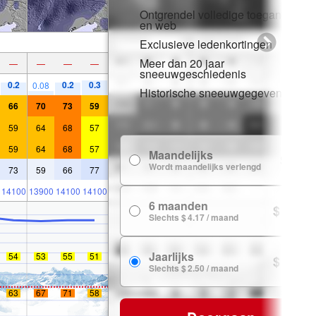
Ontgrendel volledige toegang in a
en web
Exclusieve ledenkortingen
Meer dan 20 jaar
—
—
—
—
sneeuwgeschiedenis
0.2
0.2
0.3
0.08
Historische sneeuwgegevens
66
70
73
59
59
64
68
57
59
64
68
57
Maandelijks
$ 7.99
Wordt maandelijks verlengd
73
59
66
77
14100
13900
14100
14100
6 maanden
$ 24.99
Slechts $ 4.17 / maand
Jaarlijks
54
53
55
51
$ 29.99
Slechts $ 2.50 / maand
63
67
71
58