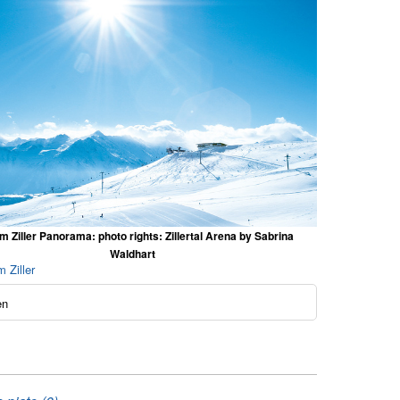
am Ziller Panorama: photo rights: Zillertal Arena by Sabrina
Waldhart
m Ziller
en