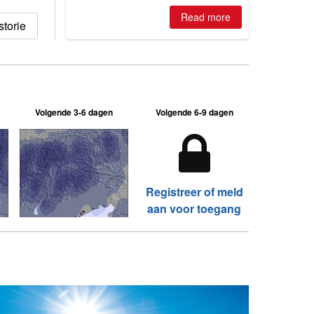
is simple: book now or wait, and
where are the best odds?
Read more
storie
Volgende 3-6 dagen
Volgende 6-9 dagen
Registreer of meld
aan voor toegang