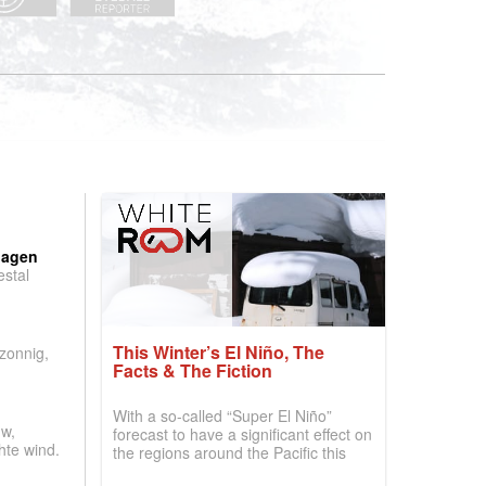
:
dagen
stal
.
This Winter’s El Niño, The
 zonnig,
Facts & The Fiction
With a so-called “Super El Niño”
w,
forecast to have a significant effect on
hte wind.
the regions around the Pacific this
winter, the question skiers are asking