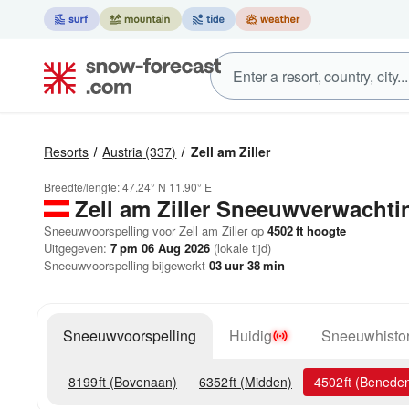
Resorts
Austria
(337)
Zell am Ziller
Breedte/lengte:
47.24° N
11.90° E
Zell am Ziller
Sneeuwverwachti
Sneeuwvoorspelling voor Zell am Ziller op
4502
ft
hoogte
Uitgegeven:
7 pm 06 Aug 2026
(lokale tijd)
Sneeuwvoorspelling bijgewerkt
03
uur
38
min
Sneeuwvoorspelling
Huidig
Sneeuwhistor
8199
ft
(Bovenaan)
6352
ft
(Midden)
4502
ft
(Benede