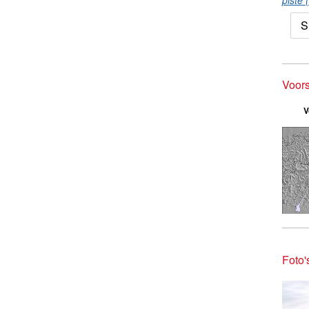
piste 
S
Voors
V
Foto'