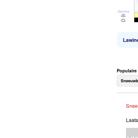
Zeeniveau
Lawine
Populaire 
Sneeuwb
Snee
Laats