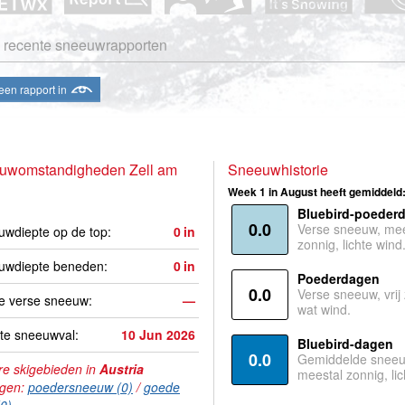
 recente sneeuwrapporten
een rapport in
uwomstandigheden Zell am
Sneeuwhistorie
Week 1 in August heeft gemiddeld
Bluebird-poeder
0.0
Verse sneeuw, mee
wdiepte op de top:
0
in
zonnig, lichte wind
uwdiepte beneden:
0
in
Poederdagen
0.0
Verse sneeuw, vrij
e verse sneeuw:
—
wat wind.
te sneeuwval:
10 Jun 2026
Bluebird-dagen
0.0
Gemiddelde sneeu
e skigebieden in
Austria
meestal zonnig, lic
agen:
poedersneeuw (0)
/
goede