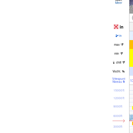
Meer
in
in
max
°
F
min
°
F
chill
°
F
Vocht.
%
Vriespunt
1
Niveau
ft
15000ft
12000ft
9000ft
6000ft
3000ft