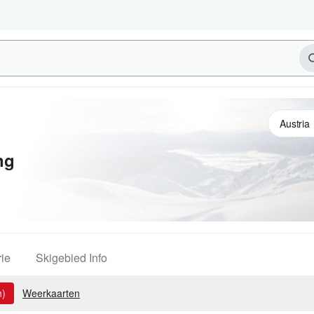
ng
ie
Skigebied Info
n)
Weerkaarten