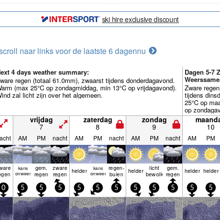
ski hire exclusive discount
scroll naar links voor de laatste 6 dagen
nu
ext 4 days weather summary:
Dagen 5-7 Z
Weerssamen
ware regen (totaal 61.0mm), zwaarst tijdens donderdagavond.
arm (max 25°C op zondagmiddag, min 13°C op vrijdagavond).
Zware regen
ind zal licht zijn over het algemeen.
tijdens din
25°C op ma
op zondagavo
over het al
vrijdag
zaterdag
zondag
maand
7
8
9
10
acht
AM
PM
nacht
AM
PM
nacht
AM
PM
nacht
AM
PM
ware
gem.
zware
regen­
licht
gem.
kans
kans
helder
helder
helder
helder
egen
onweer
regen
regen
onweer
buien
bewolkt
regen
0
5
5
5
5
5
5
5
5
5
5
5