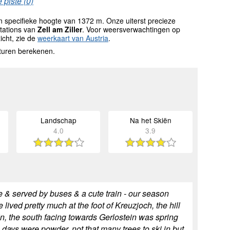
 piste (0)
 specifieke hoogte van 1372 m. Onze uiterst precieze
tations van
Zell am Ziller
. Voor weersverwachtingen op
icht, zie de
weerkaart van Austria
.
turen berekenen.
Landschap
Na het Skiën
4.0
3.9
ose & served by buses & a cute train - our season
 lived pretty much at the foot of Kreuzjoch, the hill
in, the south facing towards Gerlostein was spring
e days were powder, not that many trees to ski in but