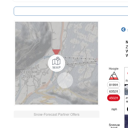
N
Z
W
W
Hoogte
n
8199
ft
6352
ft
z
4502
ft
r
mph
Snow-Forecast Partner Offers
Sneeuw
kaart