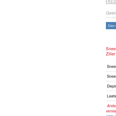
Geen
Dien 
Snee
Ziller
Sneeu
Snee
Diept
Laats
Ander
versl