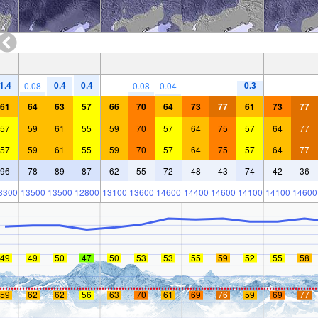
—
—
—
—
—
—
—
—
—
—
—
—
1.4
0.4
0.4
0.3
0.08
—
0.08
0.04
—
—
—
—
61
64
63
57
66
70
64
73
77
61
73
77
57
59
61
55
59
70
57
64
75
57
64
77
57
59
61
55
59
70
57
64
75
57
64
77
96
78
89
87
62
55
72
48
43
74
42
36
3300
13500
13500
12800
13100
13600
14600
14400
14600
14100
14100
14600
49
49
50
47
50
53
53
55
59
52
55
58
59
62
62
56
63
70
61
69
76
59
69
77