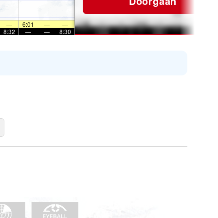
Doorgaan
—
6:01
—
—
8:32
—
—
8:30