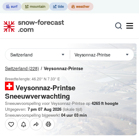
Switzerland
(228)
Veysonnaz-Printse
Breedte/lengte:
46.20° N
7.33° E
Veysonnaz-Printse
Sneeuwverwachting
Sneeuwvoorspelling voor Veysonnaz-Printse op
4265
ft
hoogte
Uitgegeven:
7 pm 07 Aug 2026
(lokale tijd)
Sneeuwvoorspelling bijgewerkt
04
uur
03
min