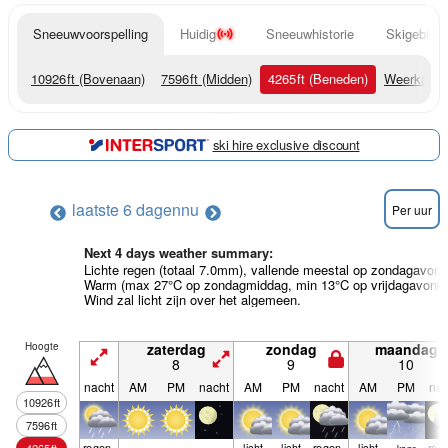
Sneeuwvoorspelling
Huidig
Sneeuwhistorie
Skigebied 
10926
ft
(Bovenaan)
7596
ft
(Midden)
4265
ft
(Beneden)
Weerkaart
ski hire exclusive discount
laatste 6 dagen
nu
Per uur
Next 4 days weather summary:
Lichte regen (totaal 7.0mm), vallende meestal op zondagavond
Warm (max 27°C op zondagmiddag, min 13°C op vrijdagavond)
Wind zal licht zijn over het algemeen.
Hoogte
zaterdag
zondag
maandag
8
9
10
nacht
AM
PM
nacht
AM
PM
nacht
AM
PM
nac
10926
ft
7596
ft
regen­
licht
licht
regen­
licht
reg