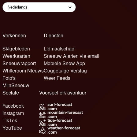
Verkennen
Diensten
Skigebieden
Lidmaatschap
Weerkaarten
Sneeuw Alerten via email
Sneeuwrapport
Mobiele Snow App
Whiteroom Nieuws
Ooggetuige Verslag
Foto's
Weer Feeds
MijnSneeuw
Sociale
Voorspel elk avontuur
Facebook
Instagram
TikTok
YouTube