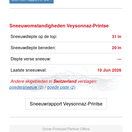
Sneeuwomstandigheden Veysonnaz-Printse
Sneeuwdiepte op de top:
31
in
Sneeuwdiepte beneden:
20
in
Diepte verse sneeuw:
—
Laatste sneeuwval:
10 Jun 2026
Andere skigebieden in
Switzerland
verslagen:
poedersneeuw (0)
/
goede piste (2)
Sneeuwrapport Veysonnaz-Printse
Snow-Forecast Partner Offers