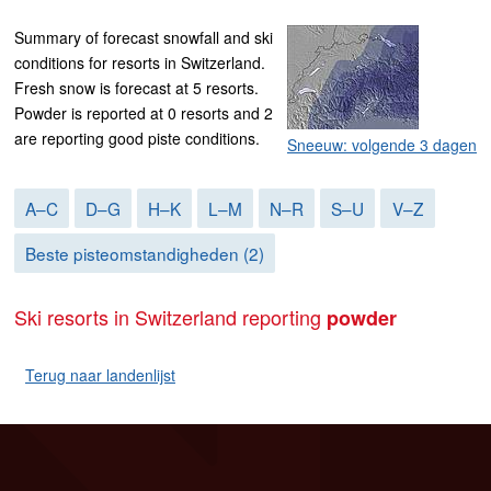
Summary of forecast snowfall and ski
conditions for resorts in Switzerland.
Fresh snow is forecast at 5 resorts.
Powder is reported at 0 resorts and 2
are reporting good piste conditions.
Sneeuw: volgende 3 dagen
A–C
D–G
H–K
L–M
N–R
S–U
V–Z
Beste pisteomstandigheden (2)
Ski resorts in Switzerland reporting
powder
Terug naar landenlijst