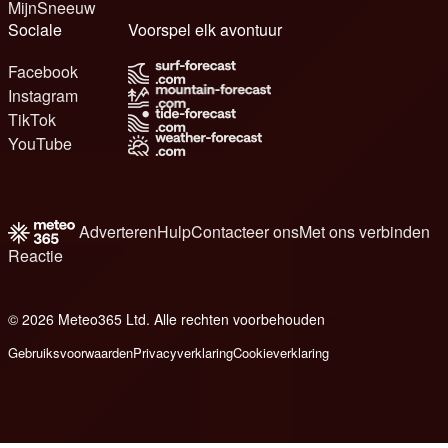
MijnSneeuw
Sociale
Voorspel elk avontuur
Facebook
Instagram
TikTok
YouTube
Adverteren
Hulp
Contacteer ons
Met ons verbinden
Reactie
© 2026 Meteo365 Ltd. Alle rechten voorbehouden
6
Gebruiksvoorwaarden
Privacyverklaring
Cookieverklaring