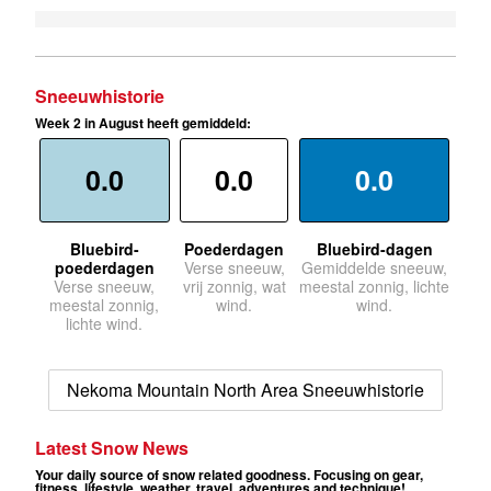
Sneeuwhistorie
Week 2 in August heeft gemiddeld:
0.0
0.0
0.0
Bluebird-
Poederdagen
Bluebird-dagen
poederdagen
Verse sneeuw,
Gemiddelde sneeuw,
Verse sneeuw,
vrij zonnig, wat
meestal zonnig, lichte
meestal zonnig,
wind.
wind.
lichte wind.
Nekoma Mountain North Area Sneeuwhistorie