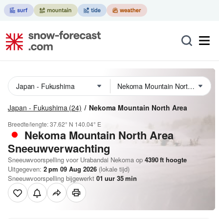
Japan - Fukushima
(24)
Nekoma Mountain North Area
Breedte/lengte:
37.62° N
140.04° E
Nekoma Mountain North Area
Sneeuwverwachting
Sneeuwvoorspelling voor Urabandai Nekoma op
4390
ft
hoogte
Uitgegeven:
2 pm 09 Aug 2026
(lokale tijd)
Sneeuwvoorspelling bijgewerkt
01
uur
35
min