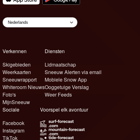
Verkennen
Diensten
Skigebieden
Lidmaatschap
Weerkaarten
Sneeuw Alerten via email
Sneeuwrapport
Mobiele Snow App
Whiteroom Nieuws
Ooggetuige Verslag
Foto's
Weer Feeds
MijnSneeuw
Sociale
Voorspel elk avontuur
Facebook
Instagram
TikTok