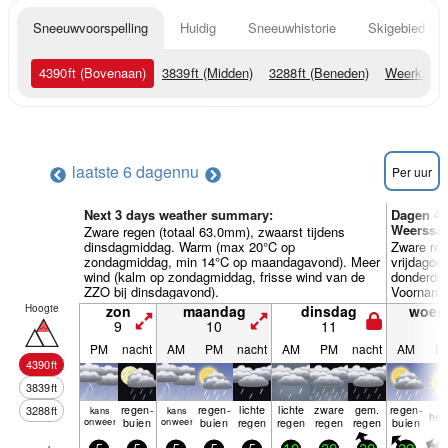
Sneeuwvoorspelling
Huidig
Sneeuwhistorie
Skigebied Inf
4390
ft
(Bovenaan)
3839
ft
(Midden)
3288
ft
(Beneden)
Weerkaart
laatste 6 dagen
nu
Per uur
Next 3 days weather summary:
Dagen 4-
Weerssam
Zware regen (totaal 63.0mm), zwaarst tijdens
dinsdagmiddag. Warm (max 20°C op
Zware reg
zondagmiddag, min 14°C op maandagavond). Meer
vrijdagoc
wind (kalm op zondagmiddag, frisse wind van de
donderda
ZZO bij dinsdagavond).
Voornamel
Hoogte
zon
maandag
dinsdag
woen
9
10
11
1
PM
nacht
AM
PM
nacht
AM
PM
nacht
AM
P
4390
ft
3839
ft
regen­
regen­
lichte
lichte
zware
gem.
regen­
3288
ft
kans
kans
hel
onweer
buien
onweer
buien
regen
regen
regen
regen
buien