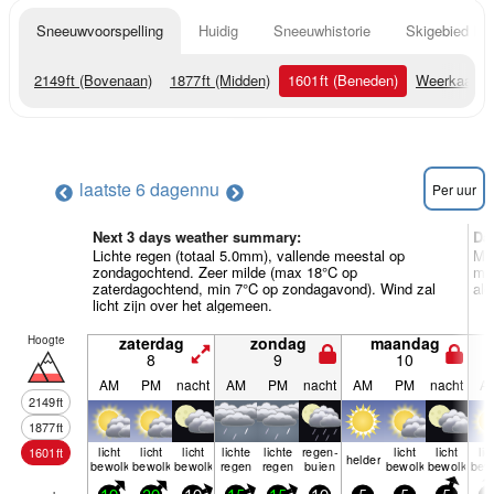
Sneeuwvoorspelling
Huidig
Sneeuwhistorie
Skigebied Inf
2149
ft
(Bovenaan)
1877
ft
(Midden)
1601
ft
(Beneden)
Weerkaarte
laatste 6 dagen
nu
Per uur
Next 3 days weather summary:
Da
Lichte regen (totaal 5.0mm), vallende meestal op
Me
zondagochtend. Zeer milde (max 18°C op
min
zaterdagochtend, min 7°C op zondagavond). Wind zal
al
licht zijn over het algemeen.
Hoogte
zaterdag
zondag
maandag
8
9
10
AM
PM
nacht
AM
PM
nacht
AM
PM
nacht
A
2149
ft
1877
ft
licht
licht
licht
lichte
lichte
regen­
licht
licht
lic
1601
ft
helder
bewolkt
bewolkt
bewolkt
regen
regen
buien
bewolkt
bewolkt
bew