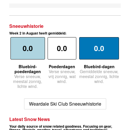
Sneeuwhistorie
Week 2 in August heeft gemiddeld:
0.0
0.0
0.0
Bluebird-
Poederdagen
Bluebird-dagen
poederdagen
Verse sneeuw,
Gemiddelde sneeuw,
Verse sneeuw,
vrij zonnig, wat
meestal zonnig, lichte
meestal zonnig,
wind.
wind.
lichte wind.
Weardale Ski Club Sneeuwhistorie