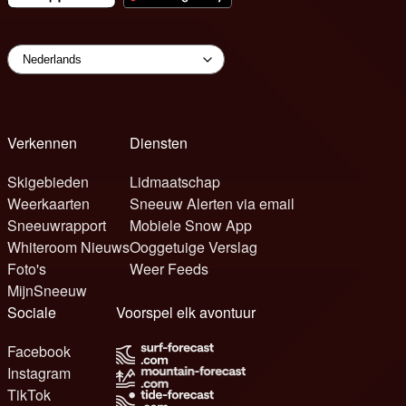
Verkennen
Diensten
Skigebieden
Lidmaatschap
Weerkaarten
Sneeuw Alerten via email
Sneeuwrapport
Mobiele Snow App
Whiteroom Nieuws
Ooggetuige Verslag
Foto's
Weer Feeds
MijnSneeuw
Sociale
Voorspel elk avontuur
Facebook
Instagram
TikTok