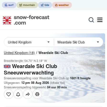
United Kingdom
(18)
Weardale Ski Club
Breedte/lengte:
54.70° N
2.18° W
Weardale Ski Club
Sneeuwverwachting
Sneeuwvoorspelling voor Weardale Ski Club op
1601
ft
hoogte
Uitgegeven:
12 pm 08 Aug 2026
(lokale tijd)
Sneeuwvoorspelling bijgewerkt
04
uur
00
min