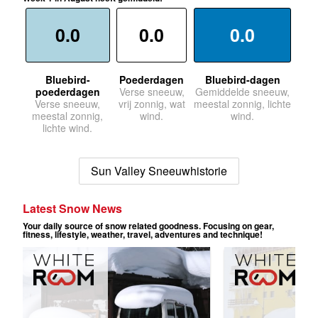
0.0
0.0
0.0
Bluebird-
Poederdagen
Bluebird-dagen
poederdagen
Verse sneeuw,
Gemiddelde sneeuw,
Verse sneeuw,
vrij zonnig, wat
meestal zonnig, lichte
meestal zonnig,
wind.
wind.
lichte wind.
Sun Valley Sneeuwhistorie