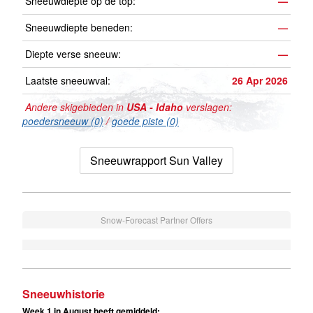
Sneeuwdiepte op de top:
—
Sneeuwdiepte beneden:
—
Diepte verse sneeuw:
—
Laatste sneeuwval:
26 Apr 2026
Andere skigebieden in
USA - Idaho
verslagen:
poedersneeuw (0)
/
goede piste (0)
Sneeuwrapport Sun Valley
Snow-Forecast Partner Offers
Sneeuwhistorie
Week 1 in August heeft gemiddeld: