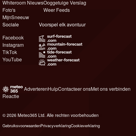
Whiteroom Nieuws
Ooggetuige Verslag
Foto's
Weer Feeds
MijnSneeuw
Sociale
Voorspel elk avontuur
Facebook
Instagram
TikTok
YouTube
Adverteren
Hulp
Contacteer ons
Met ons verbinden
Reactie
© 2026 Meteo365 Ltd. Alle rechten voorbehouden
8
Gebruiksvoorwaarden
Privacyverklaring
Cookieverklaring