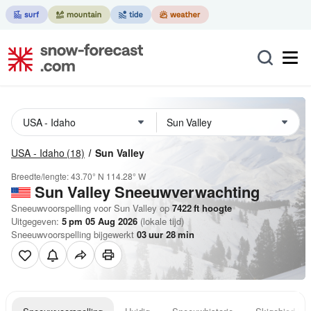
USA - Idaho
(18)
Sun Valley
Breedte/lengte:
43.70° N
114.28° W
Sun Valley
Sneeuwverwachting
Sneeuwvoorspelling voor Sun Valley op
7422
ft
hoogte
Uitgegeven:
5 pm 05 Aug 2026
(lokale tijd)
Sneeuwvoorspelling bijgewerkt
03
uur
28
min