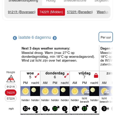
Sneeuwvoorspelling
Huidig
Sneeuwhistorie
Skigebied Inf
9121
ft
(Bovenaan)
7422
ft
(Midden)
5722
ft
(Beneden)
Weerkaarte
laatste 6 dagen
nu
Per uur
Next 3 days weather summary:
Dagen 4-
Meestal droog. Warm (max 27°C op
Meestal 
donderdagmiddag, min 18°C op woensdagavond).
18°C op z
Wind zal licht zijn over het algemeen.
de WSW op
zaterdaga
Hoogte
woe
donderdag
vrijdag
zate
5
6
7
8
PM
nacht
AM
PM
nacht
AM
PM
nacht
AM
P
9121
ft
7422
ft
licht
licht
lic
5722
ft
helder
helder
helder
helder
helder
helder
helder
bewolkt
bewolkt
bew
mph
10
5
5
15
5
5
15
5
5
2