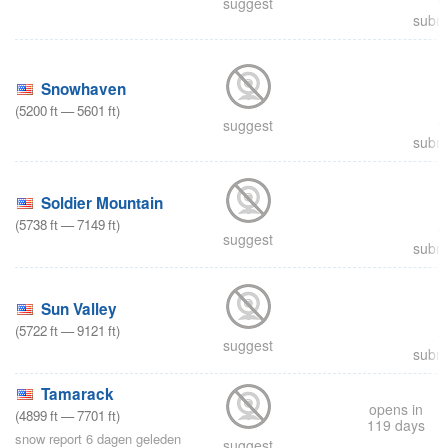
suggest
submi
Snowhaven
(
5200
ft
—
5601
ft
)
suggest
submi
Soldier Mountain
(
5738
ft
—
7149
ft
)
suggest
submi
Sun Valley
(
5722
ft
—
9121
ft
)
suggest
submi
Tamarack
opens in
(
4899
ft
—
7701
ft
)
119 days
snow report 6 dagen geleden
suggest