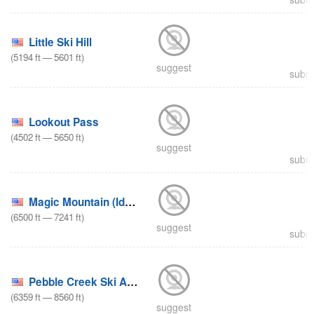
Little Ski Hill
(
5194
ft
—
5601
ft
)
suggest
submi
Lookout Pass
(
4502
ft
—
5650
ft
)
suggest
submi
Magic Mountain (Idaho)
(
6500
ft
—
7241
ft
)
suggest
submi
Pebble Creek Ski Area
(
6359
ft
—
8560
ft
)
suggest