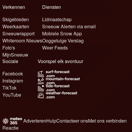
Verkennen
Diensten
Skigebieden
Lidmaatschap
Weerkaarten
Sneeuw Alerten via email
Sneeuwrapport
Mobiele Snow App
Whiteroom Nieuws
Ooggetuige Verslag
Foto's
Weer Feeds
MijnSneeuw
Sociale
Voorspel elk avontuur
Facebook
Instagram
TikTok
YouTube
Adverteren
Hulp
Contacteer ons
Met ons verbinden
Reactie