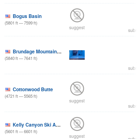
Bogus Basin
(
5801
ft
—
7599
ft
)
suggest
submi
Brundage Mountain Resort
(
5840
ft
—
7641
ft
)
submi
Cottonwood Butte
(
4721
ft
—
5565
ft
)
suggest
submi
Kelly Canyon Ski Area
(
5601
ft
—
6601
ft
)
suggest
submi