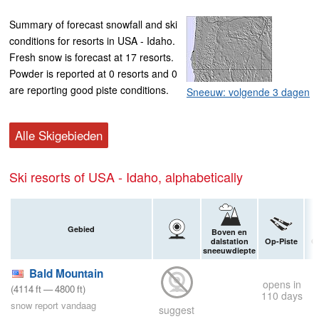
Summary of forecast snowfall and ski
conditions for resorts in USA - Idaho.
Fresh snow is forecast at 17 resorts.
Powder is reported at 0 resorts and 0
are reporting good piste conditions.
Sneeuw: volgende 3 dagen
Alle Skigebieden
Ski resorts of USA - Idaho, alphabetically
Gebied
Boven en
dalstation
Op-Piste
Of
sneeuwdiepte
Bald Mountain
opens in
(
4114
ft
—
4800
ft
)
110 days
snow report vandaag
suggest