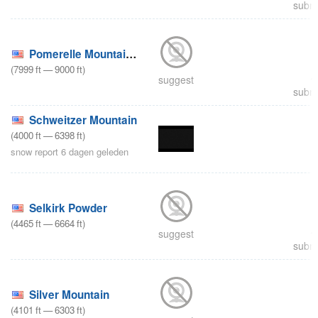
submi
Pomerelle Mountain Resort
(
7999
ft
—
9000
ft
)
suggest
submi
Schweitzer Mountain
(
4000
ft
—
6398
ft
)
snow report 6 dagen geleden
Selkirk Powder
(
4465
ft
—
6664
ft
)
suggest
submi
Silver Mountain
(
4101
ft
—
6303
ft
)