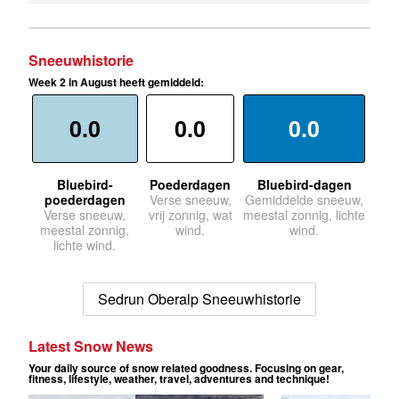
Sneeuwhistorie
Week 2 in August heeft gemiddeld:
0.0
0.0
0.0
Bluebird-
Poederdagen
Bluebird-dagen
poederdagen
Verse sneeuw,
Gemiddelde sneeuw,
Verse sneeuw,
vrij zonnig, wat
meestal zonnig, lichte
meestal zonnig,
wind.
wind.
lichte wind.
Sedrun Oberalp Sneeuwhistorie