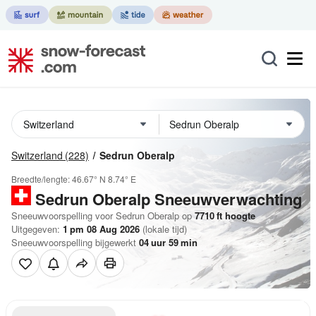
Switzerland
(228)
Sedrun Oberalp
Breedte/lengte:
46.67° N
8.74° E
Sedrun Oberalp
Sneeuwverwachting
Sneeuwvoorspelling voor Sedrun Oberalp op
7710
ft
hoogte
Uitgegeven:
1 pm 08 Aug 2026
(lokale tijd)
Sneeuwvoorspelling bijgewerkt
04
uur
59
min