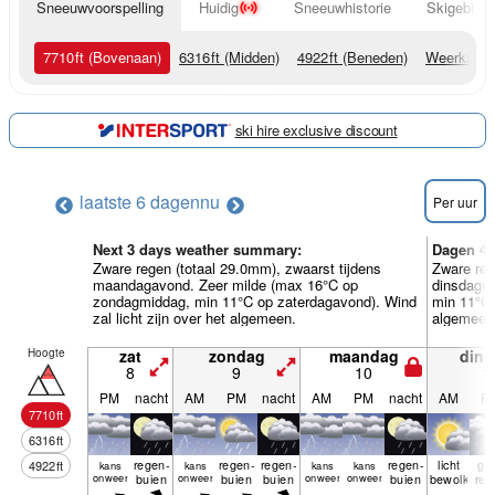
Sneeuwvoorspelling
Huidig
Sneeuwhistorie
Skigebied 
7710
ft
(Bovenaan)
6316
ft
(Midden)
4922
ft
(Beneden)
Weerkaart
ski hire exclusive discount
laatste 6 dagen
nu
Per uur
Next 3 days weather summary:
Dagen 4-
Zware regen (totaal 29.0mm), zwaarst tijdens
Zware reg
maandagavond. Zeer milde (max 16°C op
dinsdagmi
zondagmiddag, min 11°C op zaterdagavond). Wind
min 11°C 
zal licht zijn over het algemeen.
algemeen
Hoogte
zat
zondag
maandag
dins
8
9
10
1
PM
nacht
AM
PM
nacht
AM
PM
nacht
AM
P
7710
ft
6316
ft
regen­
regen­
regen­
regen­
licht
ge
4922
ft
kans
kans
kans
kans
onweer
buien
onweer
buien
buien
onweer
onweer
buien
bewolkt
reg