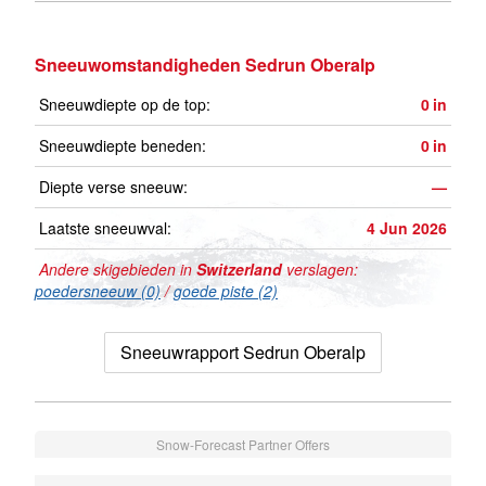
Sneeuwomstandigheden Sedrun Oberalp
Sneeuwdiepte op de top:
0
in
Sneeuwdiepte beneden:
0
in
Diepte verse sneeuw:
—
Laatste sneeuwval:
4 Jun 2026
Andere skigebieden in
Switzerland
verslagen:
poedersneeuw (0)
/
goede piste (2)
Sneeuwrapport Sedrun Oberalp
Snow-Forecast Partner Offers