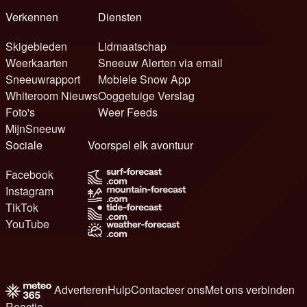
Verkennen
Diensten
Skigebieden
Lidmaatschap
Weerkaarten
Sneeuw Alerten via email
Sneeuwrapport
Mobiele Snow App
Whiteroom Nieuws
Ooggetuige Verslag
Foto's
Weer Feeds
MijnSneeuw
Sociale
Voorspel elk avontuur
Facebook
Instagram
TikTok
YouTube
Adverteren
Hulp
Contacteer ons
Met ons verbinden
Reactie