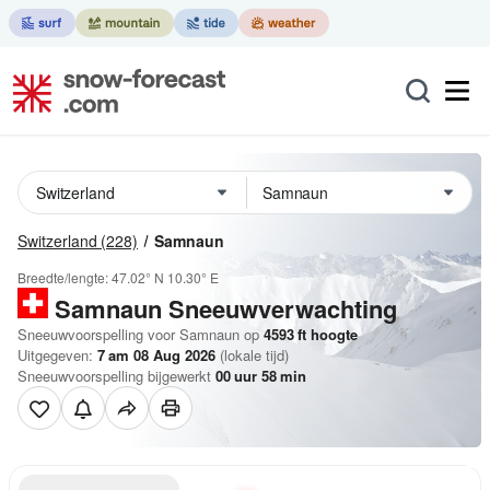
Switzerland
(228)
Samnaun
Breedte/lengte:
47.02° N
10.30° E
Samnaun
Sneeuwverwachting
Sneeuwvoorspelling voor Samnaun op
4593
ft
hoogte
Uitgegeven:
7 am 08 Aug 2026
(lokale tijd)
Sneeuwvoorspelling bijgewerkt
00
uur
58
min