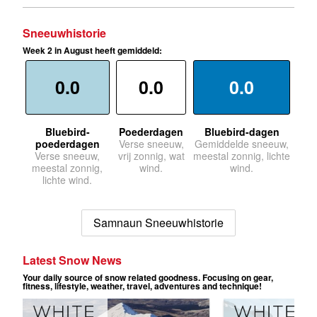
Sneeuwhistorie
Week 2 in August heeft gemiddeld:
0.0
0.0
0.0
Bluebird-
Poederdagen
Bluebird-dagen
poederdagen
Verse sneeuw,
Gemiddelde sneeuw,
Verse sneeuw,
vrij zonnig, wat
meestal zonnig, lichte
meestal zonnig,
wind.
wind.
lichte wind.
Samnaun Sneeuwhistorie