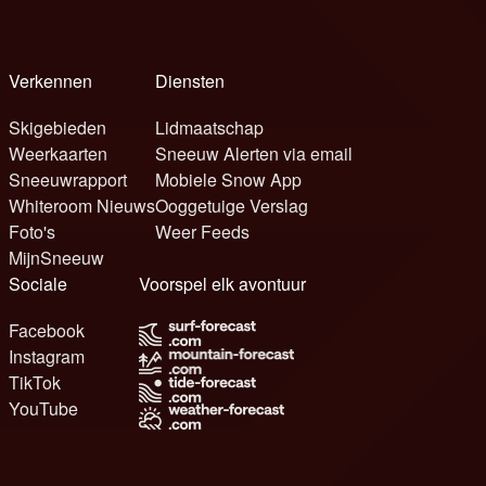
Verkennen
Diensten
Skigebieden
Lidmaatschap
Weerkaarten
Sneeuw Alerten via email
Sneeuwrapport
Mobiele Snow App
Whiteroom Nieuws
Ooggetuige Verslag
Foto's
Weer Feeds
MijnSneeuw
Sociale
Voorspel elk avontuur
Facebook
Instagram
TikTok
YouTube