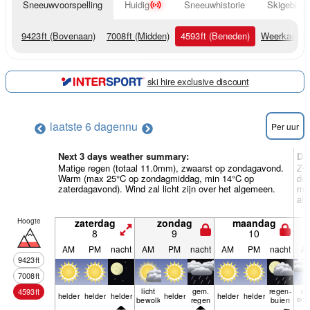
Sneeuwvoorspelling
Huidig
Sneeuwhistorie
Skigebied 
9423
ft
(Bovenaan)
7008
ft
(Midden)
4593
ft
(Beneden)
Weerkaarte
ski hire exclusive discount
laatste 6 dagen
nu
Per uur
Next 3 days weather summary:
Da
Matige regen (totaal 11.0mm), zwaarst op zondagavond.
Zwa
Warm (max 25°C op zondagmiddag, min 14°C op
do
zaterdagavond). Wind zal licht zijn over het algemeen.
min
al
Hoogte
zaterdag
zondag
maandag
8
9
10
AM
PM
nacht
AM
PM
nacht
AM
PM
nacht
A
9423
ft
7008
ft
licht
gem.
regen­
4593
ft
ka
helder
helder
helder
helder
helder
helder
bewolkt
regen
buien
onw