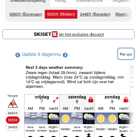
Sneeuwvoorspelling
Huidig
Sneeuwhistorie
Skigebied Inf
6660
ft
(Bovenaan)
5053
ft
(Midden)
3448
ft
(Beneden)
Weerkaarte
ski hire exclusive discount
laatste 6 dagen
nu
Per uur
Next 3 days weather summary:
Da
Zware regen (totaal 29.0mm), zwaarst tijdens
Zwa
vrijdagmiddag. Warm (max 24°C op zondagmiddag, min
ma
14°C op vrijdagavond). Wind zal licht zijn over het
min
algemeen.
al
Hoogte
vrijdag
zaterdag
zondag
7
8
9
AM
PM
nacht
AM
PM
nacht
AM
PM
nacht
A
6660
ft
5053
ft
regen­
regen­
regen­
lic
3448
ft
kans
kans
kans
helder
helder
helder
onweer
onweer
buien
onweer
buien
buien
bew