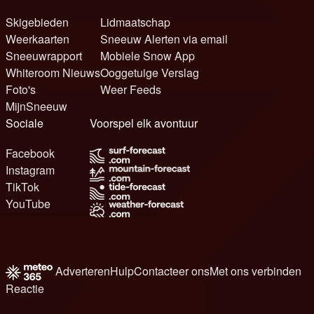
Skigebieden
Lidmaatschap
Weerkaarten
Sneeuw Alerten via email
Sneeuwrapport
Mobiele Snow App
Whiteroom Nieuws
Ooggetuige Verslag
Foto's
Weer Feeds
MijnSneeuw
Sociale
Voorspel elk avontuur
Facebook
Instagram
TikTok
YouTube
Adverteren
Hulp
Contacteer ons
Met ons verbinden
Reactie