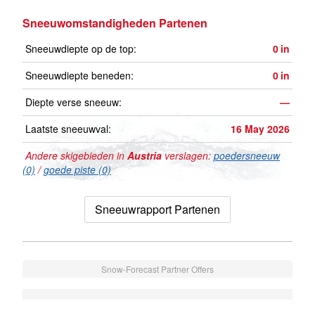
Sneeuwomstandigheden Partenen
Sneeuwdiepte op de top:
0
in
Sneeuwdiepte beneden:
0
in
Diepte verse sneeuw:
—
Laatste sneeuwval:
16 May 2026
Andere skigebieden in
Austria
verslagen:
poedersneeuw
(0)
/
goede piste (0)
Sneeuwrapport Partenen
Snow-Forecast Partner Offers