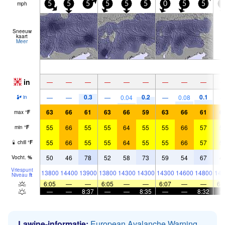
mph
5
5
5
5
5
5
0
5
5
5
Sneeuw
kaart
Meer
in
—
—
—
—
—
—
—
—
—
0.3
0.2
0.1
—
—
—
0.04
—
0.08
in
63
66
61
63
66
59
63
66
61
6
max
°
F
55
66
55
55
64
55
55
66
57
5
min
°
F
55
66
55
55
64
55
55
66
57
5
chill
°
F
50
46
78
52
58
73
59
54
67
4
Vocht.
%
Vriespunt
13800
14400
13900
13800
14300
14300
14300
14600
14800
148
Niveau
ft
6:05
—
—
6:05
—
—
6:07
—
—
6:
—
—
8:37
—
—
8:35
—
—
8:32
Lawine-informatie:
European Avalanche Warning