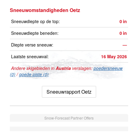
Sneeuwomstandigheden Oetz
Sneeuwdiepte op de top:
0
in
Sneeuwdiepte beneden:
0
in
Diepte verse sneeuw:
—
Laatste sneeuwval:
16 May 2026
Andere skigebieden in
Austria
verslagen:
poedersneeuw
(0)
/
goede piste (0)
Sneeuwrapport Oetz
Snow-Forecast Partner Offers