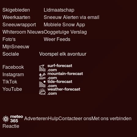
Skigebieden
Lidmaatschap
Weerkaarten
Sneeuw Alerten via email
Sneeuwrapport
Mobiele Snow App
Whiteroom Nieuws
Ooggetuige Verslag
Foto's
Weer Feeds
MijnSneeuw
Sociale
Voorspel elk avontuur
Facebook
Instagram
TikTok
YouTube
Adverteren
Hulp
Contacteer ons
Met ons verbinden
Reactie