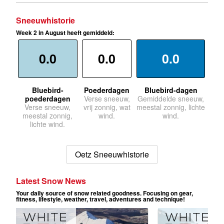
Sneeuwhistorie
Week 2 in August heeft gemiddeld:
0.0
0.0
0.0
Bluebird-
Poederdagen
Bluebird-dagen
poederdagen
Verse sneeuw,
Gemiddelde sneeuw,
Verse sneeuw,
vrij zonnig, wat
meestal zonnig, lichte
meestal zonnig,
wind.
wind.
lichte wind.
Oetz Sneeuwhistorie