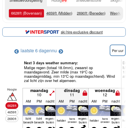
Sneeuwvoorspelling
Huidig
Sneeuwhistorie
Skigebied 
6628
ft
(Bovenaan)
4659
ft
(Midden)
2690
ft
(Beneden)
Weerkaart
ski hire exclusive discount
laatste 6 dagen
nu
Per uur
Next 3 days weather summary:
Da
Matige regen (totaal 18.0mm), zwaarst op
Mee
maandagavond. Zeer milde (max 19°C op
13°
maandagmiddag, min 13°C op maandagochtend). Wind
al
zal licht zijn over het algemeen.
Hoogte
maandag
dinsdag
woensdag
10
11
12
AM
PM
nacht
AM
PM
nacht
AM
PM
nacht
A
6628
ft
4659
ft
licht
licht
regen­
regen­
regen­
2690
ft
kans
kans
helder
helder
hel
bewolkt
bewolkt
buien
onweer
buien
onweer
buien