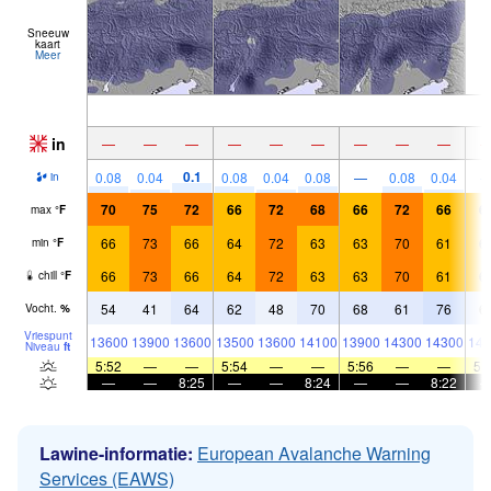
Sneeuw
kaart
Meer
in
—
—
—
—
—
—
—
—
—
0.1
0.08
0.04
0.08
0.04
0.08
—
0.08
0.04
in
70
75
72
66
72
68
66
72
66
6
max
°
F
66
73
66
64
72
63
63
70
61
6
min
°
F
66
73
66
64
72
63
63
70
61
6
chill
°
F
54
41
64
62
48
70
68
61
76
6
Vocht.
%
Vriespunt
13600
13900
13600
13500
13600
14100
13900
14300
14300
141
Niveau
ft
5:52
—
—
5:54
—
—
5:56
—
—
5:
—
—
8:25
—
—
8:24
—
—
8:22
Lawine-informatie:
European Avalanche Warning
Services (EAWS)