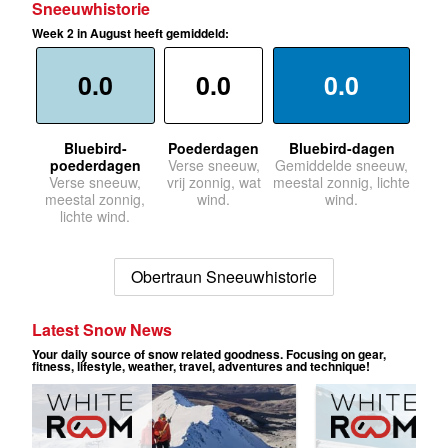
Sneeuwhistorie
Week 2 in August heeft gemiddeld:
0.0
0.0
0.0
Bluebird-
Poederdagen
Bluebird-dagen
poederdagen
Verse sneeuw,
Gemiddelde sneeuw,
Verse sneeuw,
vrij zonnig, wat
meestal zonnig, lichte
meestal zonnig,
wind.
wind.
lichte wind.
Obertraun Sneeuwhistorie