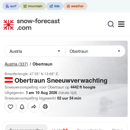
Austria
(337)
Obertraun
Breedte/lengte:
47.55° N
13.68° E
Obertraun
Sneeuwverwachting
Sneeuwvoorspelling voor Obertraun op
4442
ft
hoogte
Uitgegeven:
1 am 10 Aug 2026
(lokale tijd)
Sneeuwvoorspelling bijgewerkt
02
uur
54
min