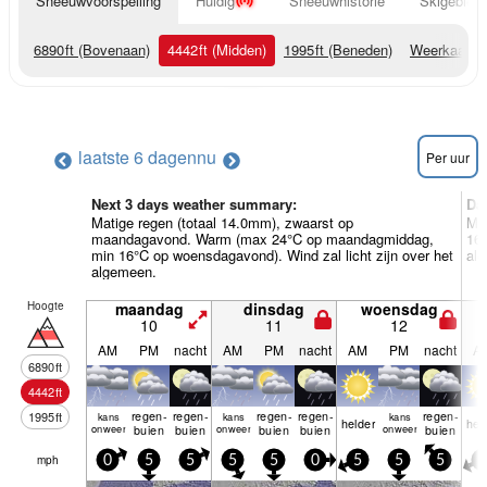
Sneeuwvoorspelling
Huidig
Sneeuwhistorie
Skigebied 
6890
ft
(Bovenaan)
4442
ft
(Midden)
1995
ft
(Beneden)
Weerkaarte
laatste 6 dagen
nu
Per uur
Next 3 days weather summary:
Da
Matige regen (totaal 14.0mm), zwaarst op
Me
maandagavond. Warm (max 24°C op maandagmiddag,
16°
min 16°C op woensdagavond). Wind zal licht zijn over het
al
algemeen.
Hoogte
maandag
dinsdag
woensdag
10
11
12
AM
PM
nacht
AM
PM
nacht
AM
PM
nacht
A
6890
ft
4442
ft
regen­
regen­
regen­
regen­
regen­
1995
ft
kans
kans
kans
helder
hel
onweer
buien
buien
onweer
buien
buien
onweer
buien
mph
0
5
5
5
5
0
5
5
5
5