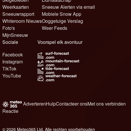
Weerkaarten
Sneeuw Alerten via email
Sneeuwrapport
Mobiele Snow App
Whiteroom Nieuws
Ooggetuige Verslag
Foto's
Weer Feeds
MijnSneeuw
Sociale
Voorspel elk avontuur
Facebook
Instagram
TikTok
YouTube
Adverteren
Hulp
Contacteer ons
Met ons verbinden
Reactie
© 2026 Meteo365 Ltd. Alle rechten voorbehouden
8