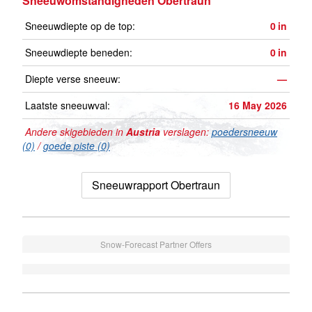
Sneeuwomstandigheden Obertraun
Sneeuwdiepte op de top:
0
in
Sneeuwdiepte beneden:
0
in
Diepte verse sneeuw:
—
Laatste sneeuwval:
16 May 2026
Andere skigebieden in
Austria
verslagen:
poedersneeuw
(0)
/
goede piste (0)
Sneeuwrapport Obertraun
Snow-Forecast Partner Offers