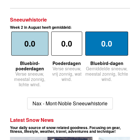
Sneeuwhistorie
Week 2 in August heeft gemiddeld:
0.0
0.0
0.0
Bluebird-
Poederdagen
Bluebird-dagen
poederdagen
Verse sneeuw,
Gemiddelde sneeuw,
Verse sneeuw,
vrij zonnig, wat
meestal zonnig, lichte
meestal zonnig,
wind.
wind.
lichte wind.
Nax - Mont-Noble Sneeuwhistorie