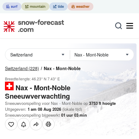
Switzerland
(228)
Nax - Mont-Noble
Breedte/lengte:
46.23° N
7.43° E
Nax - Mont-Noble
Sneeuwverwachting
Sneeuwvoorspelling voor Nax - Mont-Noble op
3753
ft
hoogte
Uitgegeven:
1 am 08 Aug 2026
(lokale tijd)
Sneeuwvoorspelling bijgewerkt
01
uur
03
min