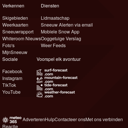
Verkennen
Diensten
Skigebieden
Lidmaatschap
Weerkaarten
Sneeuw Alerten via email
Sneeuwrapport
Mobiele Snow App
Whiteroom Nieuws
Ooggetuige Verslag
Foto's
Weer Feeds
MijnSneeuw
Sociale
Voorspel elk avontuur
Facebook
Instagram
TikTok
YouTube
Adverteren
Hulp
Contacteer ons
Met ons verbinden
Reactie