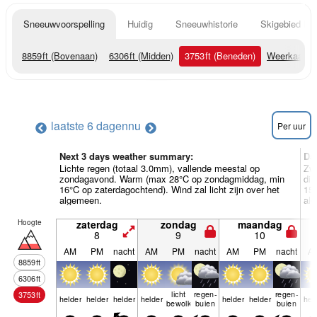
Sneeuwvoorspelling
Huidig
Sneeuwhistorie
Skigebied Inf
8859
ft
(Bovenaan)
6306
ft
(Midden)
3753
ft
(Beneden)
Weerkaarte
laatste 6 dagen
nu
Per uur
Next 3 days weather summary:
Da
Lichte regen (totaal 3.0mm), vallende meestal op
Zwa
zondagavond. Warm (max 28°C op zondagmiddag, min
di
16°C op zaterdagochtend). Wind zal licht zijn over het
15°
algemeen.
al
Hoogte
zaterdag
zondag
maandag
8
9
10
AM
PM
nacht
AM
PM
nacht
AM
PM
nacht
A
8859
ft
6306
ft
licht
regen­
regen­
3753
ft
helder
helder
helder
helder
helder
helder
hel
bewolkt
buien
buien