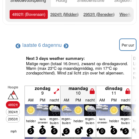
Sneeuwvoorspelling
Huidig
Sneeuwhistorie
Skigebied Inf
4892
ft
(Bovenaan)
3924
ft
(Midden)
2953
ft
(Beneden)
Weerkaart
laatste 6 dagen
nu
Per uur
Next 3 days weather summary:
Da
Matige regen (totaal 16.0mm), zwaarst op dinsdagavond.
Lic
Warm (max 23°C op maandagmiddag, min 17°C op
vr
zondagochtend). Wind zal licht zijn over het algemeen.
min
het
Hoogte
zondag
maandag
dinsdag
9
10
11
AM
PM
nacht
AM
PM
nacht
AM
PM
nacht
A
4892
ft
3924
ft
regen­
regen­
regen­
regen­
2953
ft
kans
kans
helder
helder
helder
hel
onweer
buien
buien
buien
onweer
buien
mph
5
5
5
5
5
5
0
5
5
5