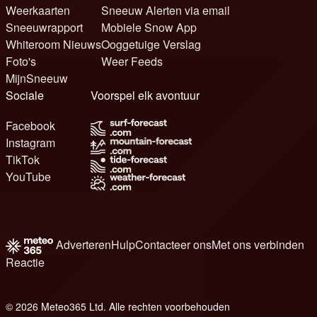
Weerkaarten
Sneeuw Alerten via email
Sneeuwrapport
Mobiele Snow App
Whiteroom Nieuws
Ooggetuige Verslag
Foto's
Weer Feeds
MijnSneeuw
Sociale
Voorspel elk avontuur
Facebook
Instagram
TikTok
YouTube
Adverteren
Hulp
Contacteer ons
Met ons verbinden
Reactie
© 2026 Meteo365 Ltd. Alle rechten voorbehouden
8