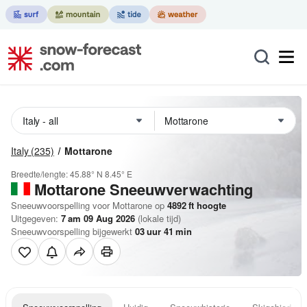
Italy
(235)
Mottarone
Breedte/lengte:
45.88° N
8.45° E
Mottarone
Sneeuwverwachting
Sneeuwvoorspelling voor Mottarone op
4892
ft
hoogte
Uitgegeven:
7 am 09 Aug 2026
(lokale tijd)
Sneeuwvoorspelling bijgewerkt
03
uur
41
min