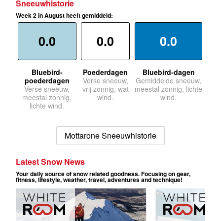
Sneeuwhistorie
Week 2 in August heeft gemiddeld:
0.0
0.0
0.0
Bluebird-
Poederdagen
Bluebird-dagen
poederdagen
Verse sneeuw,
Gemiddelde sneeuw,
Verse sneeuw,
vrij zonnig, wat
meestal zonnig, lichte
meestal zonnig,
wind.
wind.
lichte wind.
Mottarone Sneeuwhistorie