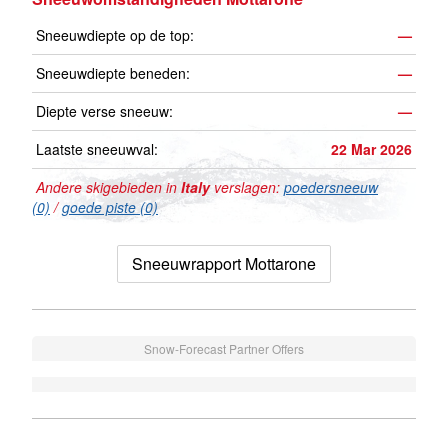
Sneeuwdiepte op de top:
—
Sneeuwdiepte beneden:
—
Diepte verse sneeuw:
—
Laatste sneeuwval:
22 Mar 2026
Andere skigebieden in
Italy
verslagen:
poedersneeuw
(0)
/
goede piste (0)
Sneeuwrapport Mottarone
Snow-Forecast Partner Offers