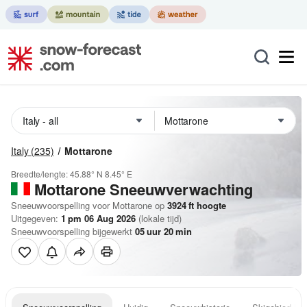
Italy
(235)
Mottarone
Breedte/lengte:
45.88° N
8.45° E
Mottarone
Sneeuwverwachting
Sneeuwvoorspelling voor Mottarone op
3924
ft
hoogte
Uitgegeven:
1 pm 06 Aug 2026
(lokale tijd)
Sneeuwvoorspelling bijgewerkt
05
uur
20
min