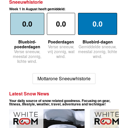
Sneeuwhistorie
Week 1 in August heeft gemiddeld:
0.0
0.0
0.0
Bluebird-
Poederdagen
Bluebird-dagen
poederdagen
Verse sneeuw,
Gemiddelde sneeuw,
Verse sneeuw,
vrij zonnig, wat
meestal zonnig, lichte
meestal zonnig,
wind.
wind.
lichte wind.
Mottarone Sneeuwhistorie