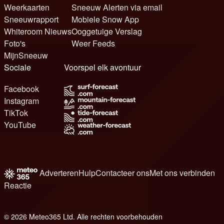
Weerkaarten
Sneeuw Alerten via email
Sneeuwrapport
Mobiele Snow App
Whiteroom Nieuws
Ooggetuige Verslag
Foto's
Weer Feeds
MijnSneeuw
Sociale
Voorspel elk avontuur
Facebook
Instagram
TikTok
YouTube
Adverteren
Hulp
Contacteer ons
Met ons verbinden
Reactie
© 2026 Meteo365 Ltd. Alle rechten voorbehouden
8