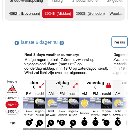
Sneeuwvoorspelling
Huidig
Sneeuwhistorie
Skigebied Inf
4892
ft
(Bovenaan)
3924
ft
(Midden)
2953
ft
(Beneden)
Weerkaarte
laatste 6 dagen
nu
Per uur
Next 3 days weather summary:
Dagen 4-
Matige regen (totaal 17.0mm), zwaarst op
Zware reg
vrijdagavond. Warm (max 26°C op
maandaga
donderdagmiddag, min 18°C op zaterdagochtend).
min 19°C 
Wind zal licht zijn over het algemeen.
algemeen
Hoogte
don
vrijdag
zaterdag
zon
6
7
8
9
PM
nacht
AM
PM
nacht
AM
PM
nacht
AM
P
4892
ft
3924
ft
regen­
licht
regen­
regen­
licht
2953
ft
kans
kans
kans
ka
helder
onweer
buien
bewolkt
onweer
buien
onweer
buien
bewolkt
onw
mph
5
5
5
0
5
5
5
5
5
5