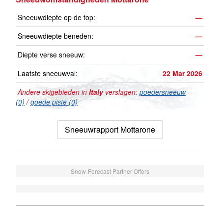
Sneeuwdiepte op de top:
—
Sneeuwdiepte beneden:
—
Diepte verse sneeuw:
—
Laatste sneeuwval:
22 Mar 2026
Andere skigebieden in
Italy
verslagen:
poedersneeuw
(0)
/
goede piste (0)
Sneeuwrapport Mottarone
Snow-Forecast Partner Offers