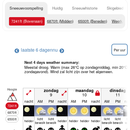
Sneeuwvoorspelling
Huidig
Sneeuwhistorie
Skigebied Inf
7241
ft
(Bovenaan)
6870
ft
(Midden)
6500
ft
(Beneden)
Weerkaart
laatste 6 dagen
nu
Per uur
Next 4 days weather summary:
Meestal droog. Warm (max 26°C op zondagmiddag, min 20°C 
zondagavond). Wind zal licht zijn over het algemeen.
Hoogte
zondag
maandag
dinsdag
9
10
11
nacht
AM
PM
nacht
AM
PM
nacht
AM
PM
nac
7241
ft
6870
ft
licht
licht
licht
licht
be
6500
ft
helder
helder
helder
helder
helder
bewolkt
bewolkt
bewolkt
bewolkt
wol