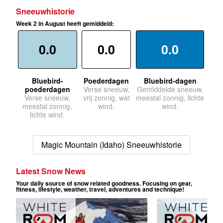
Sneeuwhistorie
Week 2 in August heeft gemiddeld:
0.0
0.0
0.0
Bluebird-
Poederdagen
Bluebird-dagen
poederdagen
Verse sneeuw,
Gemiddelde sneeuw,
Verse sneeuw,
vrij zonnig, wat
meestal zonnig, lichte
meestal zonnig,
wind.
wind.
lichte wind.
Magic Mountain (Idaho) Sneeuwhistorie