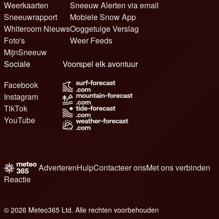
Weerkaarten
Sneeuw Alerten via email
Sneeuwrapport
Mobiele Snow App
Whiteroom Nieuws
Ooggetuige Verslag
Foto's
Weer Feeds
MijnSneeuw
Sociale
Voorspel elk avontuur
Facebook
Instagram
TikTok
YouTube
Adverteren
Hulp
Contacteer ons
Met ons verbinden
Reactie
© 2026 Meteo365 Ltd. Alle rechten voorbehouden
8