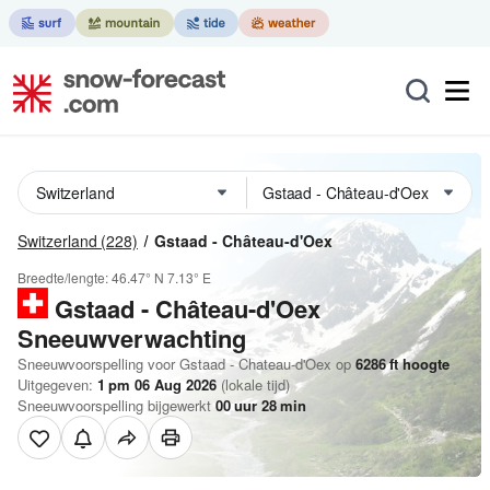
Switzerland
(228)
Gstaad - Château-d'Oex
Breedte/lengte:
46.47° N
7.13° E
Gstaad - Château-d'Oex
Sneeuwverwachting
Sneeuwvoorspelling voor Gstaad - Chateau-d'Oex op
6286
ft
hoogte
Uitgegeven:
1 pm 06 Aug 2026
(lokale tijd)
Sneeuwvoorspelling bijgewerkt
00
uur
28
min