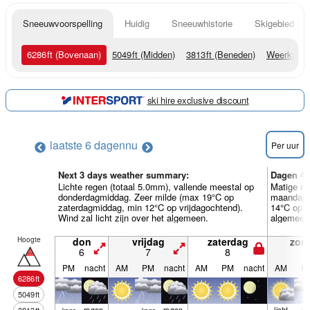
Sneeuwvoorspelling
Huidig
Sneeuwhistorie
Skigebied Inf
6286
ft
(Bovenaan)
5049
ft
(Midden)
3813
ft
(Beneden)
Weerkaart
ski hire exclusive discount
laatste 6 dagen
nu
Per uur
Next 3 days weather summary:
Dagen 4-
Lichte regen (totaal 5.0mm), vallende meestal op
Matige re
donderdagmiddag. Zeer milde (max 19°C op
maandaga
zaterdagmiddag, min 12°C op vrijdagochtend).
14°C op m
Wind zal licht zijn over het algemeen.
algemeen
Hoogte
don
vrijdag
zaterdag
zon
6
7
8
9
PM
nacht
AM
PM
nacht
AM
PM
nacht
AM
P
6286
ft
5049
ft
regen­
regen­
licht