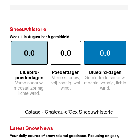
Sneeuwhistorie
Week 1 in August heeft gemiddeld:
0.0
0.0
0.0
Bluebird-
Poederdagen
Bluebird-dagen
poederdagen
Verse sneeuw,
Gemiddelde sneeuw,
Verse sneeuw,
vrij zonnig, wat
meestal zonnig, lichte
meestal zonnig,
wind.
wind.
lichte wind.
Gstaad - Château-d'Oex Sneeuwhistorie