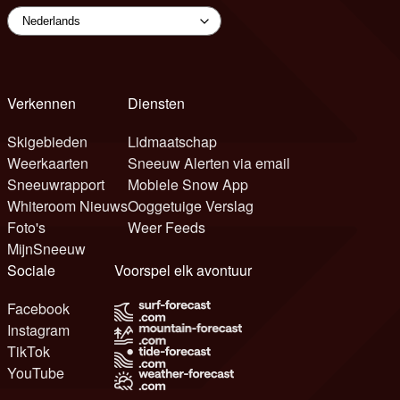
Verkennen
Diensten
Skigebieden
Lidmaatschap
Weerkaarten
Sneeuw Alerten via email
Sneeuwrapport
Mobiele Snow App
Whiteroom Nieuws
Ooggetuige Verslag
Foto's
Weer Feeds
MijnSneeuw
Sociale
Voorspel elk avontuur
Facebook
Instagram
TikTok
YouTube