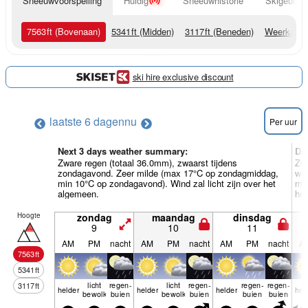
Sneeuwvoorspelling
Huidig
Sneeuwhistorie
Skigebied 
7563
ft
(Bovenaan)
5341
ft
(Midden)
3117
ft
(Beneden)
Weerkaart
ski hire exclusive discount
laatste 6 dagen
nu
Per uur
Next 3 days weather summary:
Da
Zware regen (totaal 36.0mm), zwaarst tijdens
Zwa
zondagavond. Zeer milde (max 17°C op zondagmiddag,
woe
min 10°C op zondagavond). Wind zal licht zijn over het
min
algemeen.
het
Hoogte
zondag
maandag
dinsdag
9
10
11
AM
PM
nacht
AM
PM
nacht
AM
PM
nacht
A
7563
ft
5341
ft
licht
regen­
licht
regen­
regen­
regen­
3117
ft
helder
helder
helder
hel
bewolkt
buien
bewolkt
buien
buien
buien