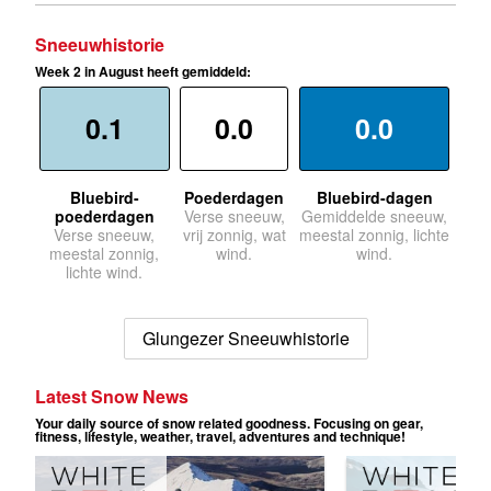
Sneeuwhistorie
Week 2 in August heeft gemiddeld:
0.1
0.0
0.0
Bluebird-
Poederdagen
Bluebird-dagen
poederdagen
Verse sneeuw,
Gemiddelde sneeuw,
Verse sneeuw,
vrij zonnig, wat
meestal zonnig, lichte
meestal zonnig,
wind.
wind.
lichte wind.
Glungezer Sneeuwhistorie