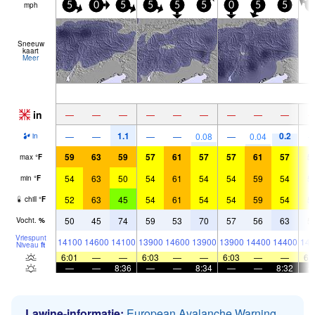
mph
5
0
5
5
5
5
0
5
5
0
Sneeuw
kaart
Meer
in
—
—
—
—
—
—
—
—
—
1.1
0.2
—
—
—
—
0.08
—
0.04
in
59
63
59
57
61
57
57
61
57
5
max
°
F
54
63
50
54
61
54
54
59
54
5
min
°
F
52
63
45
54
61
54
54
59
54
5
chill
°
F
50
45
74
59
53
70
57
56
63
5
Vocht.
%
Vriespunt
14100
14600
14100
13900
14600
13900
13900
14400
14400
143
Niveau
ft
6:01
—
—
6:03
—
—
6:03
—
—
6:
—
—
8:36
—
—
8:34
—
—
8:32
Lawine-informatie:
European Avalanche Warning