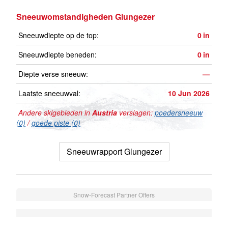
Sneeuwomstandigheden Glungezer
Sneeuwdiepte op de top:
0
in
Sneeuwdiepte beneden:
0
in
Diepte verse sneeuw:
—
Laatste sneeuwval:
10 Jun 2026
Andere skigebieden in
Austria
verslagen:
poedersneeuw
(0)
/
goede piste (0)
Sneeuwrapport Glungezer
Snow-Forecast Partner Offers