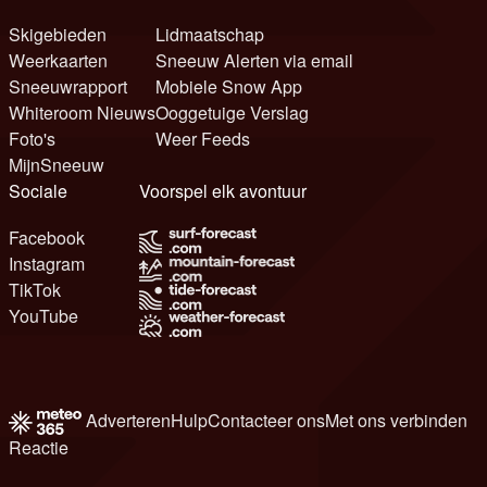
Skigebieden
Lidmaatschap
Weerkaarten
Sneeuw Alerten via email
Sneeuwrapport
Mobiele Snow App
Whiteroom Nieuws
Ooggetuige Verslag
Foto's
Weer Feeds
MijnSneeuw
Sociale
Voorspel elk avontuur
Facebook
Instagram
TikTok
YouTube
Adverteren
Hulp
Contacteer ons
Met ons verbinden
Reactie