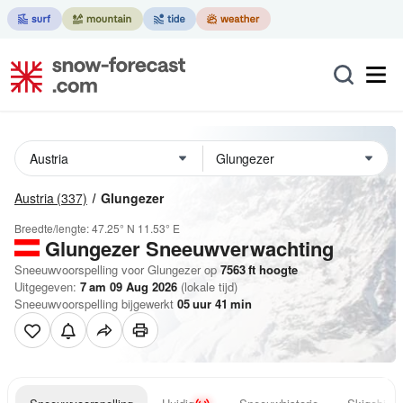
Austria
(337)
Glungezer
Breedte/lengte:
47.25° N
11.53° E
Glungezer
Sneeuwverwachting
Sneeuwvoorspelling voor Glungezer op
7563
ft
hoogte
Uitgegeven:
7 am 09 Aug 2026
(lokale tijd)
Sneeuwvoorspelling bijgewerkt
05
uur
41
min