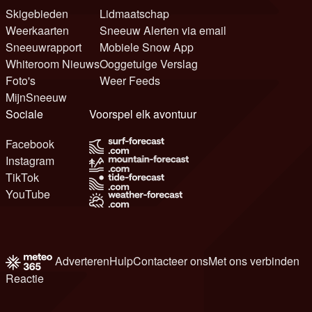
Skigebieden
Lidmaatschap
Weerkaarten
Sneeuw Alerten via email
Sneeuwrapport
Mobiele Snow App
Whiteroom Nieuws
Ooggetuige Verslag
Foto's
Weer Feeds
MijnSneeuw
Sociale
Voorspel elk avontuur
Facebook
Instagram
TikTok
YouTube
Adverteren
Hulp
Contacteer ons
Met ons verbinden
Reactie