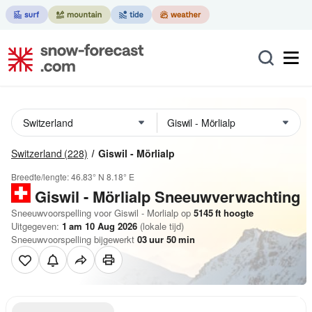
Switzerland
(228)
Giswil - Mörlialp
Breedte/lengte:
46.83° N
8.18° E
Giswil - Mörlialp
Sneeuwverwachting
Sneeuwvoorspelling voor Giswil - Morlialp op
5145
ft
hoogte
Uitgegeven:
1 am 10 Aug 2026
(lokale tijd)
Sneeuwvoorspelling bijgewerkt
03
uur
50
min