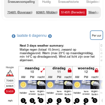
Sneeuwvoorspelling
Huidig
Sneeuwhistorie
Skigebied Inf
7048
ft
(Bovenaan)
6096
ft
(Midden)
5145
ft
(Beneden)
Weerkaarte
laatste 6 dagen
nu
Per uur
Next 3 days weather summary:
Da
Matige regen (totaal 15.0mm), zwaarst op
Lic
maandagavond. Warm (max 23°C op maandagmiddag,
do
min 14°C op dinsdagavond). Wind zal licht zijn over het
min
algemeen.
al
Hoogte
maandag
dinsdag
woensdag
10
11
12
AM
PM
nacht
AM
PM
nacht
AM
PM
nacht
A
7048
ft
6096
ft
regen­
regen­
regen­
5145
ft
kans
kans
kans
helder
helder
helder
hel
onweer
buien
onweer
buien
onweer
buien
mph
5
5
5
5
5
5
5
5
5
5