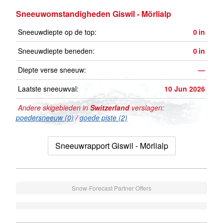
Sneeuwomstandigheden Giswil - Mörlialp
Sneeuwdiepte op de top:
0
in
Sneeuwdiepte beneden:
0
in
Diepte verse sneeuw:
—
Laatste sneeuwval:
10 Jun 2026
Andere skigebieden in
Switzerland
verslagen:
poedersneeuw (0)
/
goede piste (2)
Sneeuwrapport Giswil - Mörlialp
Snow-Forecast Partner Offers