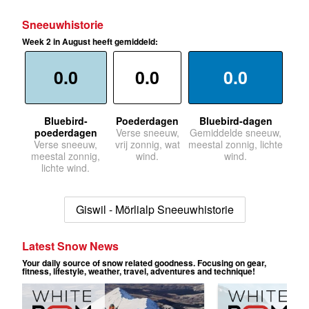
Sneeuwhistorie
Week 2 in August heeft gemiddeld:
0.0
0.0
0.0
Bluebird-
Poederdagen
Bluebird-dagen
poederdagen
Verse sneeuw,
Gemiddelde sneeuw,
Verse sneeuw,
vrij zonnig, wat
meestal zonnig, lichte
meestal zonnig,
wind.
wind.
lichte wind.
Giswil - Mörlialp Sneeuwhistorie