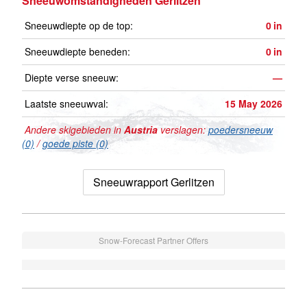
Sneeuwomstandigheden Gerlitzen
Sneeuwdiepte op de top:
0
in
Sneeuwdiepte beneden:
0
in
Diepte verse sneeuw:
—
Laatste sneeuwval:
15 May 2026
Andere skigebieden in
Austria
verslagen:
poedersneeuw
(0)
/
goede piste (0)
Sneeuwrapport Gerlitzen
Snow-Forecast Partner Offers