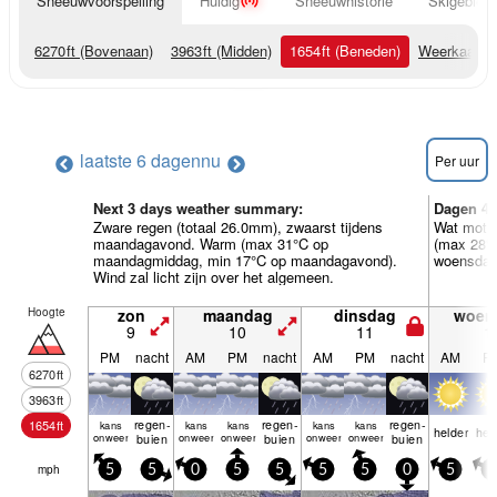
Sneeuwvoorspelling
Huidig
Sneeuwhistorie
Skigebied 
6270
ft
(Bovenaan)
3963
ft
(Midden)
1654
ft
(Beneden)
Weerkaarte
laatste 6 dagen
nu
Per uur
Next 3 days weather summary:
Dagen 4-
Zware regen (totaal 26.0mm), zwaarst tijdens
Wat motre
maandagavond. Warm (max 31°C op
(max 28°
maandagmiddag, min 17°C op maandagavond).
woensdaga
Wind zal licht zijn over het algemeen.
Hoogte
zon
maandag
dinsdag
woen
9
10
11
1
PM
nacht
AM
PM
nacht
AM
PM
nacht
AM
P
6270
ft
3963
ft
regen­
regen­
regen­
1654
ft
kans
kans
kans
kans
kans
helder
hel
onweer
buien
onweer
onweer
buien
onweer
onweer
buien
mph
5
5
0
5
5
5
5
0
5
5