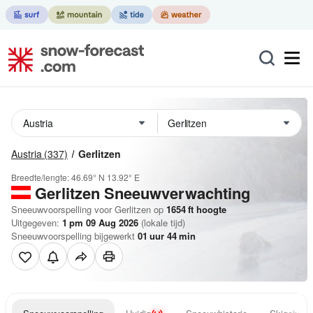
Austria
(337)
Gerlitzen
Breedte/lengte:
46.69° N
13.92° E
Gerlitzen
Sneeuwverwachting
Sneeuwvoorspelling voor Gerlitzen op
1654
ft
hoogte
Uitgegeven:
1 pm 09 Aug 2026
(lokale tijd)
Sneeuwvoorspelling bijgewerkt
01
uur
44
min