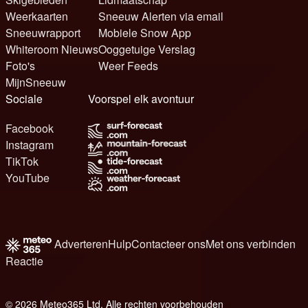
Weerkaarten
Sneeuw Alerten via email
Sneeuwrapport
Mobiele Snow App
Whiteroom Nieuws
Ooggetuige Verslag
Foto's
Weer Feeds
MijnSneeuw
Sociale
Voorspel elk avontuur
Facebook
Instagram
TikTok
YouTube
Adverteren
Hulp
Contacteer ons
Met ons verbinden
Reactie
© 2026 Meteo365 Ltd. Alle rechten voorbehouden
8