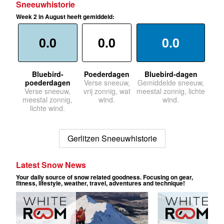
Sneeuwhistorie
Week 2 in August heeft gemiddeld:
0.0
0.0
0.0
Bluebird-
Poederdagen
Bluebird-dagen
poederdagen
Verse sneeuw,
Gemiddelde sneeuw,
Verse sneeuw,
vrij zonnig, wat
meestal zonnig, lichte
meestal zonnig,
wind.
wind.
lichte wind.
Gerlitzen Sneeuwhistorie