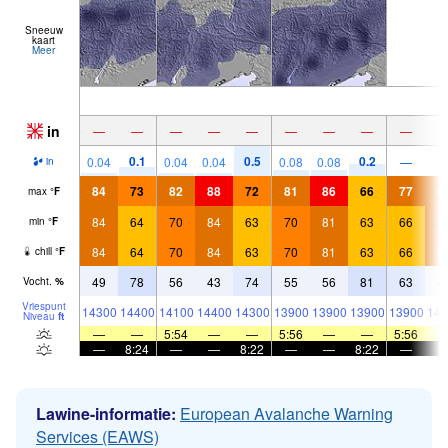
Sneeuw
kaart
Meer
in
—
—
—
—
—
—
—
—
—
0.1
0.5
0.2
0.04
0.04
0.04
0.08
0.08
—
in
84
73
82
88
72
81
86
66
77
8
max
°
F
84
64
70
84
63
70
81
63
66
8
min
°
F
84
64
70
84
63
70
81
63
66
8
chill
°
F
49
78
56
43
74
55
56
81
63
4
Vocht.
%
Vriespunt
14300
14400
14100
14400
14300
13900
13900
13900
13900
144
Niveau
ft
—
—
5:54
—
—
5:56
—
—
5:56
—
8:24
—
—
8:22
—
—
8:22
—
Lawine-informatie:
European Avalanche Warning
Services (EAWS)