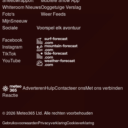
Sneeuwrapport
Mobiele Snow App
Whiteroom Nieuws
Ooggetuige Verslag
Foto's
Weer Feeds
MijnSneeuw
Sociale
Voorspel elk avontuur
Facebook
Instagram
TikTok
YouTube
Adverteren
Hulp
Contacteer ons
Met ons verbinden
Reactie
© 2026 Meteo365 Ltd. Alle rechten voorbehouden
8
Gebruiksvoorwaarden
Privacyverklaring
Cookieverklaring