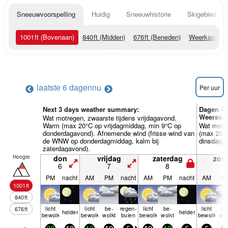
Sneeuwvoorspelling
Huidig
Sneeuwhistorie
Skigebied Inf
1001
ft
(Bovenaan)
840
ft
(Midden)
676
ft
(Beneden)
Weerkaarten
laatste 6 dagen
nu
Per uur
Next 3 days weather summary:
Dagen 4-
Weerssam
Wat motregen, zwaarste tijdens vrijdagavond.
Warm (max 20°C op vrijdagmiddag, min 9°C op
Wat motre
donderdagavond). Afnemende wind (frisse wind van
(max 23°
de WNW op donderdagmiddag, kalm bij
dinsdagav
zaterdagavond).
Hoogte
don
vrijdag
zaterdag
zon
6
7
8
9
PM
nacht
AM
PM
nacht
AM
PM
nacht
AM
P
1001
ft
840
ft
licht
licht
be­
regen­
licht
be­
licht
be
676
ft
helder
helder
bewolkt
bewolkt
wolkt
buien
bewolkt
wolkt
bewolkt
wol