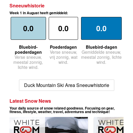
Sneeuwhistorie
Week 1 in August heeft gemiddeld:
0.0
0.0
0.0
Bluebird-
Poederdagen
Bluebird-dagen
poederdagen
Verse sneeuw,
Gemiddelde sneeuw,
Verse sneeuw,
vrij zonnig, wat
meestal zonnig, lichte
meestal zonnig,
wind.
wind.
lichte wind.
Duck Mountain Ski Area Sneeuwhistorie