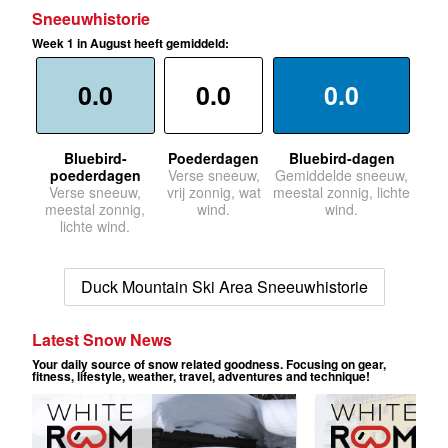
Sneeuwhistorie
Week 1 in August heeft gemiddeld:
0.0
0.0
0.0
Bluebird-
Poederdagen
Bluebird-dagen
poederdagen
Verse sneeuw,
Gemiddelde sneeuw,
Verse sneeuw,
vrij zonnig, wat
meestal zonnig, lichte
meestal zonnig,
wind.
wind.
lichte wind.
Duck Mountain Ski Area Sneeuwhistorie