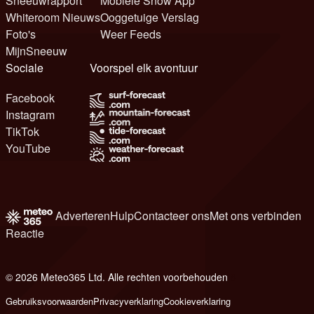
Sneeuwrapport
Mobiele Snow App
Whiteroom Nieuws
Ooggetuige Verslag
Foto's
Weer Feeds
MijnSneeuw
Sociale
Voorspel elk avontuur
Facebook
Instagram
TikTok
YouTube
Adverteren
Hulp
Contacteer ons
Met ons verbinden
Reactie
© 2026 Meteo365 Ltd. Alle rechten voorbehouden
8
Gebruiksvoorwaarden
Privacyverklaring
Cookieverklaring