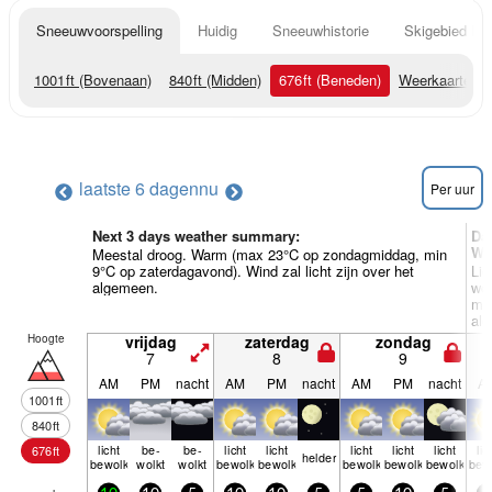
Sneeuwvoorspelling
Huidig
Sneeuwhistorie
Skigebied Inf
1001
ft
(Bovenaan)
840
ft
(Midden)
676
ft
(Beneden)
Weerkaarten
laatste 6 dagen
nu
Per uur
Next 3 days weather summary:
Da
We
Meestal droog. Warm (max 23°C op zondagmiddag, min
9°C op zaterdagavond). Wind zal licht zijn over het
Lic
algemeen.
wo
min
al
Hoogte
vrijdag
zaterdag
zondag
7
8
9
AM
PM
nacht
AM
PM
nacht
AM
PM
nacht
A
1001
ft
840
ft
licht
be­
be­
licht
licht
licht
licht
licht
lic
676
ft
helder
bewolkt
wolkt
wolkt
bewolkt
bewolkt
bewolkt
bewolkt
bewolkt
bew