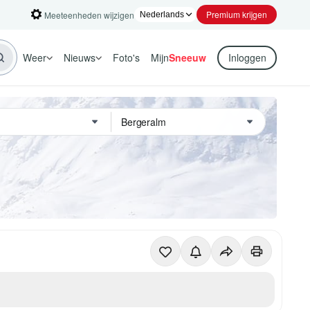
Premium krijgen
Meeteenheden wijzigen
Weer
Nieuws
Foto's
Mijn
Sneeuw
Inloggen