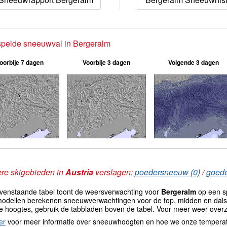
pelde sneeuwval in Bergeralm
oorbije 7 dagen
Voorbije 3 dagen
Volgende 3 dagen
re skigebieden in
Austria
verslagen:
poedersneeuw (0)
/
goede
venstaande tabel toont de weersverwachting voor
Bergeralm
op een sp
odellen berekenen sneeuwverwachtingen voor de top, midden en dals
e hoogtes, gebruik de tabbladen boven de tabel. Voor meer weer overz
er
voor meer informatie over sneeuwhoogten en hoe we onze tempera