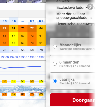
en web
Exclusieve ledenkortingen
Meer dan 20 jaar
—
—
—
—
—
sneeuwgeschiedenis
0.3
0.6
0.2
0.2
—
Historische sneeuwgegevens
79
61
73
77
64
68
57
63
73
61
68
57
63
73
61
Maandelijks
$
Wordt maandelijks verlengd
76
75
58
58
73
13500
13900
13900
14300
14300
6 maanden
$ 
Slechts $ 4.17 / maand
Jaarlijks
$ 
58
52
55
59
55
Slechts $ 2.50 / maand
73
59
68
75
63
Doorgaan