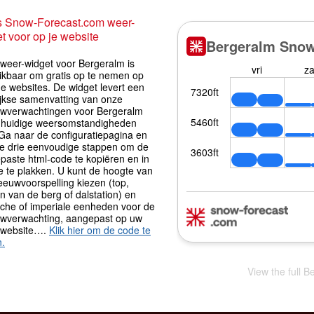
s Snow-Forecast.com weer-
t voor op je website
iweer-widget voor Bergeralm is
ikbaar om gratis op te nemen op
e websites. De widget levert een
ijkse samenvatting van onze
wverwachtingen voor Bergeralm
 huidige weersomstandigheden
 Ga naar de configuratiepagina en
de drie eenvoudige stappen om de
paste html-code te kopiëren en in
e te plakken. U kunt de hoogte van
eeuwvoorspelling kiezen (top,
 van de berg of dalstation) en
sche of imperiale eenheden voor de
wverwachting, aangepast op uw
 website….
Klik hier om de code te
n.
View the full 