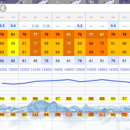
—
—
—
—
—
—
—
—
—
—
—
—
0.5
0.4
0.2
0.4
—
0.08
0.08
—
—
—
—
—
70
61
70
77
70
75
81
70
77
81
70
75
63
55
61
77
59
64
79
63
68
75
61
66
63
55
61
77
59
64
79
63
68
75
61
66
92
92
61
45
76
54
41
78
41
51
79
51
3300
13000
13300
14100
14300
14400
14800
13900
14300
14800
14300
13900
54
50
53
60
56
57
63
56
59
63
55
57
66
58
65
77
64
70
80
66
73
78
65
71