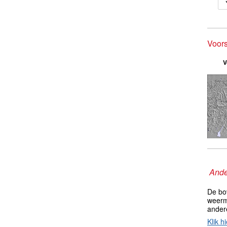
Voors
V
Ande
De bo
weerm
ander
Klik hi