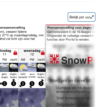
Bekijk per uur
eerssamenvatting
Weersamenvatting voor dagen 7-16:
m), zwaarst tijdens
Geïnteresseerd in de 16-daagse verwachti
x 27°C op maandagmiddag, min
Ontgrendel de volledige verwachting en vee
nd zal licht zijn over het
functies door Pro-lid te worden.
insdag
woensdag
11
12
Snow
Pro
PM
nacht
AM
PM
nacht
gem.
regen­
licht
regen­
kans
t
regen
buien
bewolkt
onweer
buien
Word pro en carve uit:
5
5
5
5
5
Uurlijkse en 16-daagse
sneeuwvoorspellingen
Snel browsen zonder adverten
Ontgrendel volledige toegang