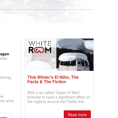
:
dagen
stal
.
This Winter’s El Niño, The
 zonnig,
Facts & The Fiction
With a so-called “Super El Niño”
w,
forecast to have a significant effect on
hte wind.
the regions around the Pacific this
winter, the question skiers are asking
is simple: book now or wait, and
Read more
where are the best odds?
orie