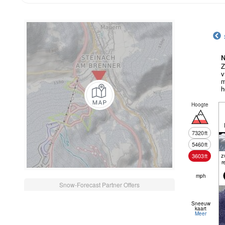
N
Z
v
m
h
Hoogte
7320
ft
5460
ft
z
3603
ft
r
mph
Snow-Forecast Partner Offers
Sneeuw
kaart
Meer