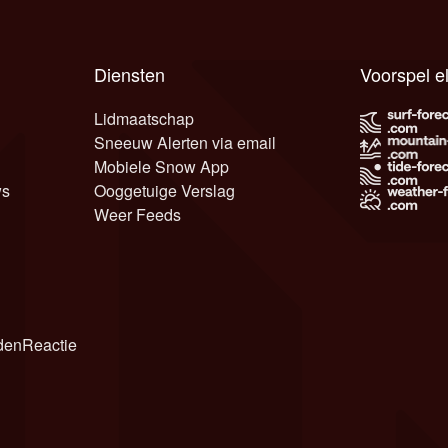
Diensten
Voorspel e
Lidmaatschap
Sneeuw Alerten via email
Mobiele Snow App
ws
Ooggetuige Verslag
Weer Feeds
den
Reactie