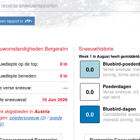
 recente sneeuwrapporten
een rapport in
uwomstandigheden Bergeralm
Sneeuwhistorie
Week 1 in August heeft gemiddeld
wdiepte op de top:
0
in
Bluebird-poeder
0.0
Verse sneeuw, mee
zonnig, lichte wind
uwdiepte beneden:
0
in
Poederdagen
e verse sneeuw:
—
0.0
Verse sneeuw, vrij
wat wind.
te sneeuwval:
10 Jun 2026
Bluebird-dagen
e skigebieden in
Austria
0.0
Gemiddelde sneeu
agen:
poedersneeuw (0)
/
goede
meestal zonnig, lic
(0)
Sneeuwrapport Bergeralm
Bergeralm Sneeuwhist