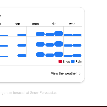
Bergeralm forecast at
Snow-Forecast.com