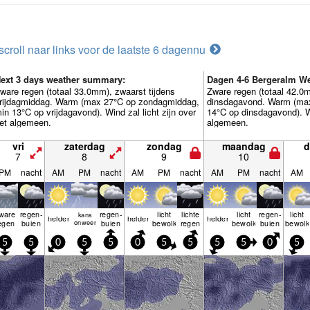
scroll naar links voor de laatste 6 dagen
nu
ext 3 days weather summary:
Dagen 4-6 Bergeralm W
ware regen (totaal 33.0mm), zwaarst tijdens
Zware regen (totaal 42.0m
rijdagmiddag. Warm (max 27°C op zondagmiddag,
dinsdagavond. Warm (ma
in 13°C op vrijdagavond). Wind zal licht zijn over
14°C op dinsdagavond). Wi
et algemeen.
algemeen.
vri
zaterdag
zondag
maandag
d
7
8
9
10
PM
nacht
AM
PM
nacht
AM
PM
nacht
AM
PM
nacht
AM
ware
regen­
regen­
licht
lichte
licht
regen­
licht
kans
helder
helder
helder
egen
buien
onweer
buien
bewolkt
regen
bewolkt
buien
bewolk
5
5
0
5
5
0
5
5
5
5
0
5