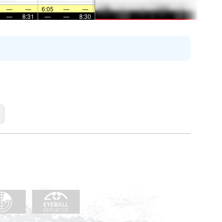
—
—
6:05
—
—
—
8:31
—
—
8:30