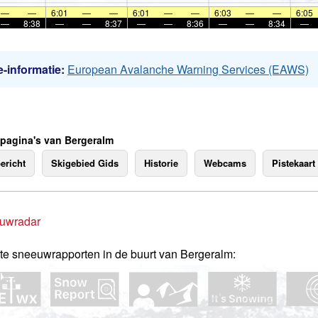
—
—
6:01
—
—
6:01
—
—
6:03
—
—
6:05
—
8:38
—
—
8:37
—
—
8:36
—
—
8:34
—
-informatie:
European Avalanche Warning Services (EAWS)
 pagina's van Bergeralm
ericht
Skigebied Gids
Historie
Webcams
Pistekaart
uwradar
te sneeuwrapporten in de buurt van Bergeralm: