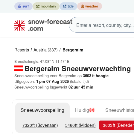
Resorts
Austria
(337)
Bergeralm
Breedte/lengte:
47.08° N
11.47° E
Bergeralm
Sneeuwverwachting
Sneeuwvoorspelling voor Bergeralm op
3603
ft
hoogte
Uitgegeven:
1 pm 07 Aug 2026
(lokale tijd)
Sneeuwvoorspelling bijgewerkt
02
uur
45
min
Sneeuwvoorspelling
Huidig
Sneeuwhistor
7320
ft
(Bovenaan)
5460
ft
(Midden)
3603
ft
(Benede