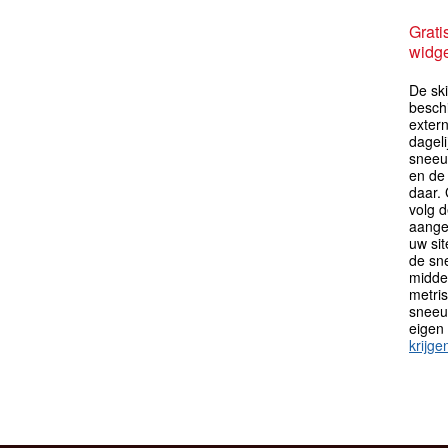
Grati
widge
De sk
besch
extern
dagel
sneeu
en de
daar.
volg 
aange
uw sit
de sn
midden
metri
sneeu
eigen
krijge