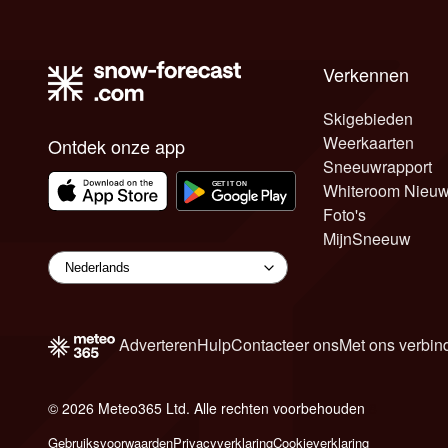
Verkennen
Skigebieden
Weerkaarten
Ontdek onze app
Sneeuwrapport
Whiteroom Nieu
Foto's
MijnSneeuw
Adverteren
Hulp
Contacteer ons
Met ons verbin
© 2026 Meteo365 Ltd. Alle rechten voorbehouden
8
Gebruiksvoorwaarden
Privacyverklaring
Cookieverklaring