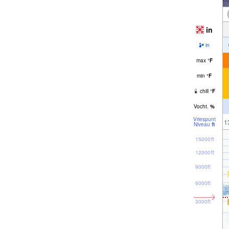
in
in
max
°
F
min
°
F
chill
°
F
Vocht.
%
Vriespunt
1
Niveau
ft
15000ft
12000ft
9000ft
6000ft
3000ft