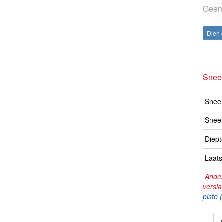
Geen
Dien 
Snee
Sneeu
Snee
Diept
Laats
Ander
versl
piste 