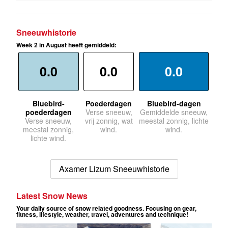
Sneeuwhistorie
Week 2 in August heeft gemiddeld:
0.0
0.0
0.0
Bluebird-
Poederdagen
Bluebird-dagen
poederdagen
Verse sneeuw,
Gemiddelde sneeuw,
Verse sneeuw,
vrij zonnig, wat
meestal zonnig, lichte
meestal zonnig,
wind.
wind.
lichte wind.
Axamer Lizum Sneeuwhistorie