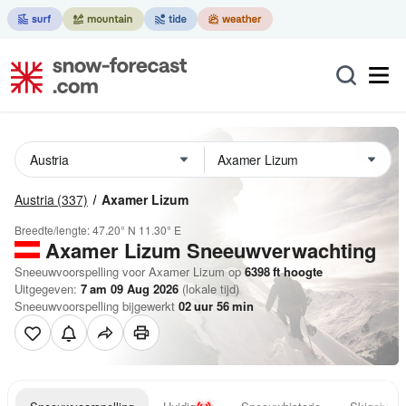
Austria
(337)
Axamer Lizum
Breedte/lengte:
47.20° N
11.30° E
Axamer Lizum
Sneeuwverwachting
Sneeuwvoorspelling voor Axamer Lizum op
6398
ft
hoogte
Uitgegeven:
7 am 09 Aug 2026
(lokale tijd)
Sneeuwvoorspelling bijgewerkt
02
uur
56
min