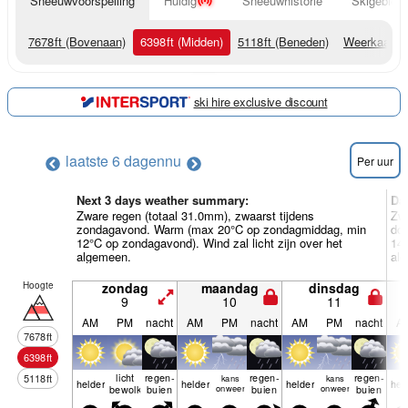
Sneeuwvoorspelling
Huidig
Sneeuwhistorie
Skigebied 
7678
ft
(Bovenaan)
6398
ft
(Midden)
5118
ft
(Beneden)
Weerkaarte
ski hire exclusive discount
laatste 6 dagen
nu
Per uur
Next 3 days weather summary:
Da
Zware regen (totaal 31.0mm), zwaarst tijdens
Zwa
zondagavond. Warm (max 20°C op zondagmiddag, min
do
12°C op zondagavond). Wind zal licht zijn over het
14°
algemeen.
al
Hoogte
zondag
maandag
dinsdag
9
10
11
AM
PM
nacht
AM
PM
nacht
AM
PM
nacht
A
7678
ft
6398
ft
licht
regen­
regen­
regen­
5118
ft
kans
kans
helder
helder
helder
hel
bewolkt
buien
onweer
buien
onweer
buien