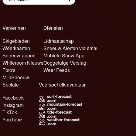
Verkennen
Diensten
Skigebieden
Lidmaatschap
Weerkaarten
Sneeuw Alerten via email
Sneeuwrapport
Mobiele Snow App
Whiteroom Nieuws
Ooggetuige Verslag
Foto's
Weer Feeds
MijnSneeuw
Sociale
Voorspel elk avontuur
Facebook
Instagram
TikTok
YouTube