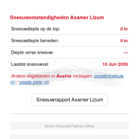
Sneeuwomstandigheden Axamer Lizum
Sneeuwdiepte op de top:
0
in
Sneeuwdiepte beneden:
0
in
Diepte verse sneeuw:
—
Laatste sneeuwval:
10 Jun 2026
Andere skigebieden in
Austria
verslagen:
poedersneeuw
(0)
/
goede piste (0)
Sneeuwrapport Axamer Lizum
Snow-Forecast Partner Offers