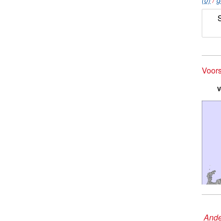
(0)
/
g
Voors
V
Ande