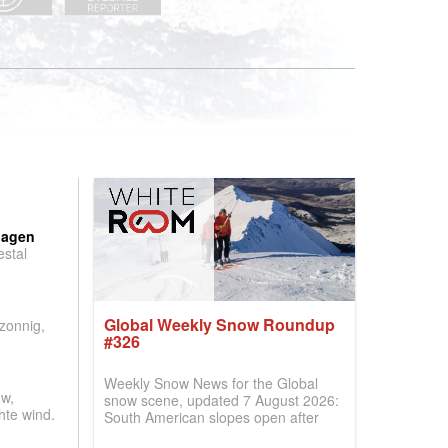
:
dagen
stal
.
Global Weekly Snow Roundup
 zonnig,
#326
Weekly Snow News for the Global
w,
snow scene, updated 7 August 2026:
hte wind.
South American slopes open after
huge snowfalls, New Zealand posts