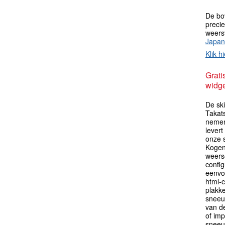
De bo
preci
weers
Japan
Klik hi
Grati
widge
De sk
Takats
nemen
levert
onze 
Kogen
weers
config
eenvo
html-c
plakk
sneeu
van de
of im
sneeu