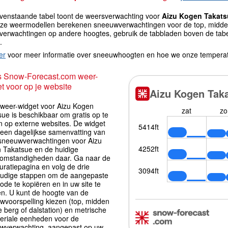
venstaande tabel toont de weersverwachting voor
Aizu Kogen Takats
eze weermodellen berekenen sneeuwverwachtingen voor de top, midde
verwachtingen op andere hoogtes, gebruik de tabbladen boven de tabe
.
er
voor meer informatie over sneeuwhoogten en hoe we onze tempera
s Snow-Forecast.com weer-
t voor op je website
iweer-widget voor Aizu Kogen
ue is beschikbaar om gratis op te
 op externe websites. De widget
 een dagelijkse samenvatting van
sneeuwverwachtingen voor Aizu
 Takatsue en de huidige
omstandigheden daar. Ga naar de
uratiepagina en volg de drie
udige stappen om de aangepaste
ode te kopiëren en in uw site te
en. U kunt de hoogte van de
wvoorspelling kiezen (top, midden
 berg of dalstation) en metrische
periale eenheden voor de
wverwachting, aangepast op uw