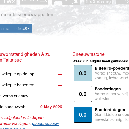
 recente sneeuwrapporten
een rapport in
uwomstandigheden Aizu
Sneeuwhistorie
n Takatsue
Week 2 in August heeft gemiddeld
Bluebird-poeder
0.0
Verse sneeuw, mee
wdiepte op de top:
—
zonnig, lichte wind
uwdiepte beneden:
—
Poederdagen
0.0
Verse sneeuw, vrij
e verse sneeuw:
—
wat wind.
te sneeuwval:
9 May 2026
Bluebird-dagen
0.0
Gemiddelde sneeu
e skigebieden in
Japan -
meestal zonnig, lic
shima
verslagen:
poedersneeuw