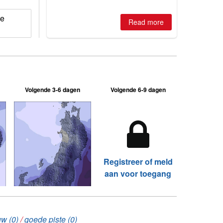
best conditions of season so far,
Australian areas open most terrain of
ue
2026, northern hemisphere down to
Read more
two outdoor areas still open.
Volgende 3-6 dagen
Volgende 6-9 dagen
Registreer of meld
aan voor toegang
w (0)
/
goede piste (0)