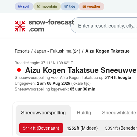
Resorts
Japan - Fukushima
(24)
Aizu Kogen Takatsue
Breedte/lengte:
37.11° N
139.62° E
Aizu Kogen Takatsue
Sneeuwve
Sneeuwvoorspelling voor Aizu Kogen Takatsue op
5414
ft
hoogte
Uitgegeven:
2 am 08 Aug 2026
(lokale tijd)
Sneeuwvoorspelling bijgewerkt
05
uur
36
min
Sneeuwvoorspelling
Huidig
Sneeuwhistorie
5414
ft
(Bovenaan)
4252
ft
(Midden)
3094
ft
(Benede