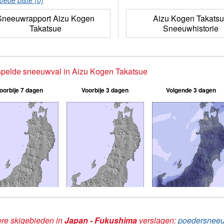
oede piste (0)
Sneeuwrapport Aizu Kogen
Aizu Kogen Takats
Takatsue
Sneeuwhistorie
pelde sneeuwval in Aizu Kogen Takatsue
oorbije 7 dagen
Voorbije 3 dagen
Volgende 3 dagen
re skigebieden in
Japan - Fukushima
verslagen:
poedersneeu