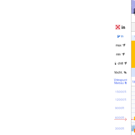
in
in
max
°
F
min
°
F
chill
°
F
Vocht.
%
Vriespunt
1
Niveau
ft
15000ft
12000ft
9000ft
6000ft
3000ft