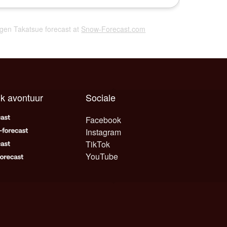
ogen Takatsue forecast at
Snow-Forecast.com
lk avontuur
Sociale
Facebook
Instagram
TikTok
YouTube