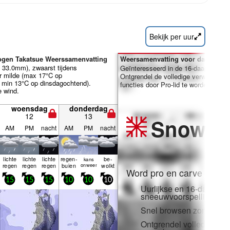
Bekijk per uur
ogen Takatsue Weerssamenvatting
Weersamenvatting voor dagen 7-1
l 33.0mm), zwaarst tijdens
Geïnteresseerd in de 16-daagse ver
r milde (max 17°C op
Ontgrendel de volledige verwachting
 min 13°C op dinsdagochtend).
functies door Pro-lid te worden.
e wind.
woensdag
donderdag
12
13
Snow
Pr
AM
PM
nacht
AM
PM
nacht
lichte
lichte
lichte
regen­
be­
kans
regen
regen
regen
buien
onweer
wolkt
Word pro en carve uit:
15
15
15
10
10
10
Uurlijkse en 16-daagse
sneeuwvoorspellingen
Snel browsen zonder adv
Ontgrendel volledige to