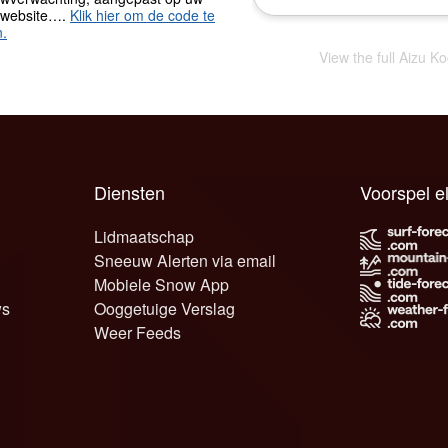
 website….
Klik hier om de code te
n.
View the full Aizu K
Diensten
Voorspel e
Lidmaatschap
Sneeuw Alerten via email
Mobiele Snow App
ws
Ooggetuige Verslag
Weer Feeds