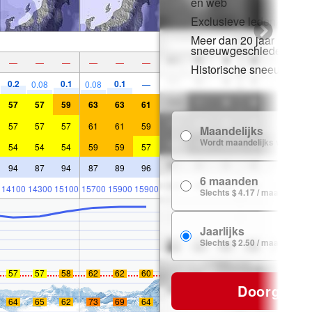
en web
Exclusieve ledenkorting
Meer dan 20 jaar
sneeuwgeschiedenis
—
—
—
—
—
—
Historische sneeuwgeg
0.2
0.1
0.1
0.08
0.08
—
57
57
59
63
63
61
57
57
57
61
61
59
Maandelijks
Wordt maandelijks verlengd
54
54
54
59
59
57
94
87
94
87
89
96
6 maanden
14100
14300
15100
15700
15900
15900
Slechts $ 4.17 / maand
Jaarlijks
Slechts $ 2.50 / maand
57
57
58
62
62
60
Doorgaan
64
65
62
73
69
64