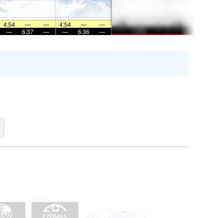
4:54
—
—
4:54
—
—
—
6:37
—
—
6:36
—