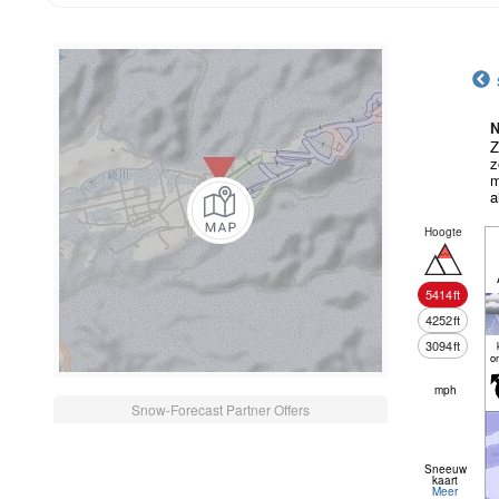
N
Z
z
m
a
Hoogte
5414
ft
4252
ft
3094
ft
o
mph
Snow-Forecast Partner Offers
Sneeuw
kaart
Meer