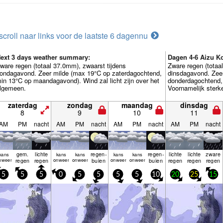
scroll naar links voor de laatste 6 dagen
nu
ext 3 days weather summary:
Dagen 4-6 Aizu K
ware regen (totaal 37.0mm), zwaarst tijdens
Zware regen (totaa
ondagavond. Zeer milde (max 19°C op zaterdagochtend,
dinsdagavond. Zee
in 13°C op maandagavond). Wind zal licht zijn over het
donderdagochtend,
lgemeen.
Voornamelijk sterk
zaterdag
zondag
maandag
dinsdag
8
9
10
11
AM
PM
nacht
AM
PM
nacht
AM
PM
nacht
AM
PM
nacht
gem.
lichte
regen­
regen­
lichte
lichte
zware
kans
kans
kans
kans
kans
nweer
regen
regen
onweer
onweer
buien
onweer
onweer
buien
regen
regen
regen
5
5
5
0
5
5
5
5
10
20
25
15