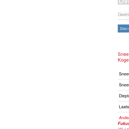
Geen
Dien 
Snee
Koge
Sneeu
Snee
Diept
Laats
Ander
Fuku