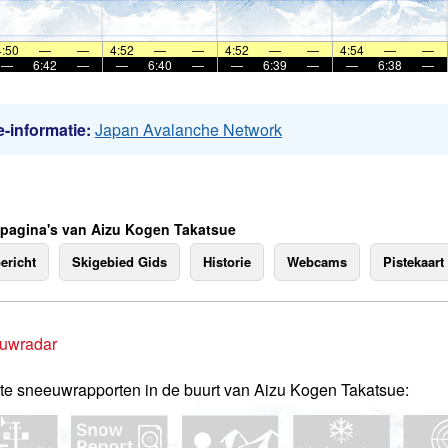
4:50
—
—
4:52
—
—
4:52
—
—
4:54
—
—
—
6:42
—
—
6:40
—
—
6:39
—
—
6:38
—
-informatie:
Japan Avalanche Network
 pagina's van Aizu Kogen Takatsue
ericht
Skigebied Gids
Historie
Webcams
Pistekaart
uwradar
te sneeuwrapporten in de buurt van Aizu Kogen Takatsue: