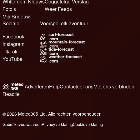
Whiteroom Nieuws
Ooggetuige Verslag
Foto's
Weer Feeds
MijnSneeuw
Sociale
Voorspel elk avontuur
Facebook
Instagram
TikTok
YouTube
Adverteren
Hulp
Contacteer ons
Met ons verbinden
Reactie
© 2026 Meteo365 Ltd. Alle rechten voorbehouden
6
Gebruiksvoorwaarden
Privacyverklaring
Cookieverklaring