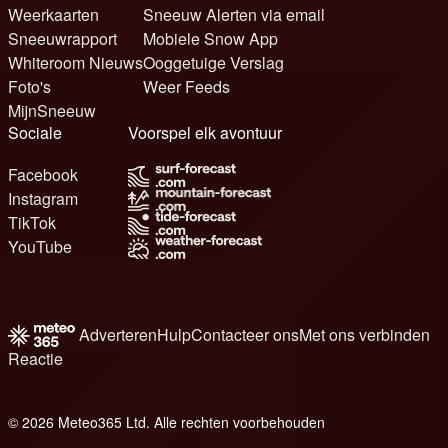
Weerkaarten
Sneeuw Alerten via email
Sneeuwrapport
Mobiele Snow App
Whiteroom Nieuws
Ooggetuige Verslag
Foto's
Weer Feeds
MijnSneeuw
Sociale
Voorspel elk avontuur
Facebook
Instagram
TikTok
YouTube
Adverteren
Hulp
Contacteer ons
Met ons verbinden
Reactie
© 2026 Meteo365 Ltd. Alle rechten voorbehouden
6