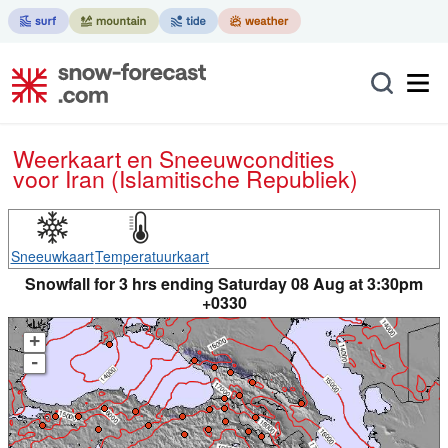
Weerkaart en Sneeuwcondities
voor Iran (Islamitische Republiek)
Sneeuwkaart
Temperatuurkaart
Snowfall for 3 hrs ending Saturday 08 Aug at 3:30pm
+0330
+
-