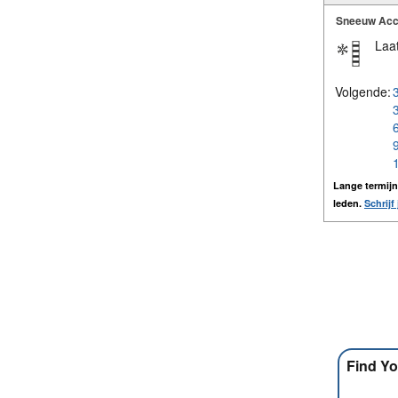
Sneeuw Acc
Laat
Volgende:
Lange termij
leden.
Schrijf 
Find Yo