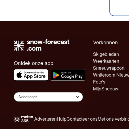
Verkennen
Skigebieden
Weerkaarten
Ontdek onze app
Sneeuwrapport
Whiteroom Nieu
Foto's
MijnSneeuw
Adverteren
Hulp
Contacteer ons
Met ons verbin