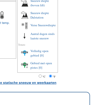
Sneeuw diepte
(boven lift)
Sneeuw diepte
Dalstation
t temp.
Verse Sneeuwdiepte
Aantal dagen sinds
laatste sneeuw
Tonen:
Volledig open
gebied
[0]
Gebied met open
pistes
[0]
°C
°F
ve statische sneeuw en weerkaarten