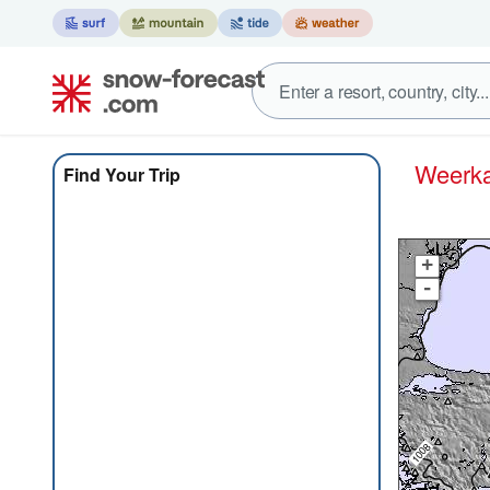
Weer
Find Your Trip
+
-