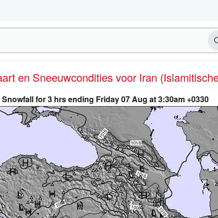
kaart en Sneeuwcondities
voor Iran (Islamitisch
Snowfall for 3 hrs ending Friday 07 Aug at 3:30am +0330