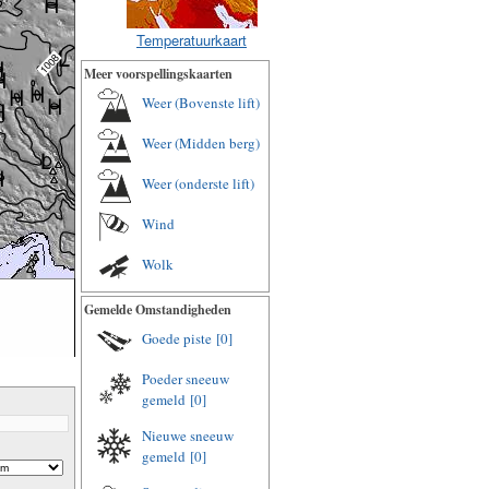
Temperatuurkaart
Meer voorspellingskaarten
Weer (Bovenste lift)
Weer (Midden berg)
Weer (onderste lift)
Wind
Wolk
Gemelde Omstandigheden
Goede piste
[0]
Poeder sneeuw
gemeld
[0]
Nieuwe sneeuw
gemeld
[0]