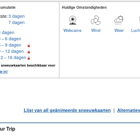
umulatie
Huidige Omstandigheden
ste:
3 dagen
7 dagen
Webcams
Wind
Weer
Luch
3 dagen
3 – 6 dagen
6 – 9 dagen
9 – 12 dagen
12 – 16 dagen
n sneeuwkaarten beschikbaar voor
je in!
Lijst van all geänimeerde sneeuwkaarten
|
Alternatie
ur Trip