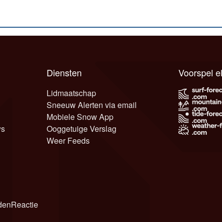
Diensten
Voorspel 
Lidmaatschap
Sneeuw Alerten via email
Mobiele Snow App
ws
Ooggetuige Verslag
Weer Feeds
den
Reactie