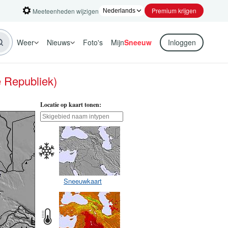
Premium krijgen
Meeteenheden wijzigen
Weer
Nieuws
Foto's
Mijn
Sneeuw
Inloggen
e Republiek)
Locatie op kaart tonen:
Sneeuwkaart