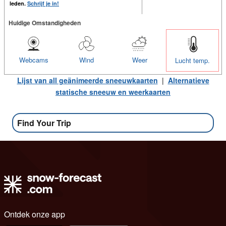
leden.
Schrijf je in!
Huidige Omstandigheden
Webcams
Wind
Weer
Lucht temp.
Lijst van all geänimeerde sneeuwkaarten
|
Alternatieve
statische sneeuw en weerkaarten
Find Your Trip
Ontdek onze app