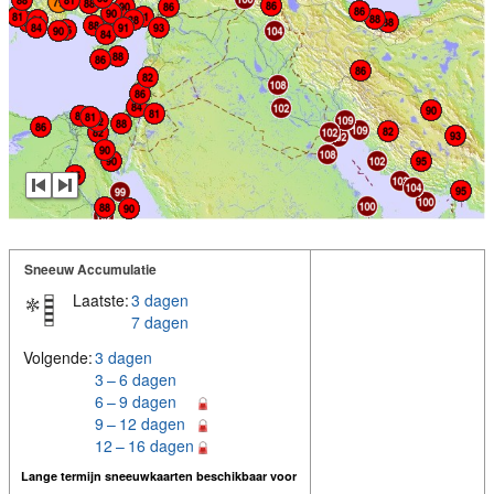
Sneeuw Accumulatie
Laatste:
3 dagen
7 dagen
Volgende:
3 dagen
3 – 6 dagen
6 – 9 dagen
9 – 12 dagen
12 – 16 dagen
Lange termijn sneeuwkaarten beschikbaar voor