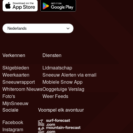
Verkennen
Diensten
Skigebieden
Lidmaatschap
Weerkaarten
Sneeuw Alerten via email
Sneeuwrapport
Mobiele Snow App
Whiteroom Nieuws
Ooggetuige Verslag
Foto's
Weer Feeds
MijnSneeuw
Sociale
Voorspel elk avontuur
Facebook
Instagram