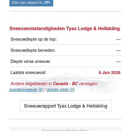
Dien een rapport in
Sneeuwomstandigheden Tyax Lodge & Heliskiing
Sneeuwdiepte op de top:
—
Sneeuwdiepte beneden:
—
Diepte verse sneeuw:
—
Laatste sneeuwval:
6 Jun 2026
Andere skigebieden in
Canada - BC
verslagen:
poedersneeuw (0)
/
goede piste (0)
Sneeuwrapport Tyax Lodge & Heliskiing
Snow-Forecast Partner Offers