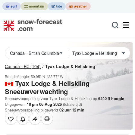
Canada - BC
(104)
Tyax Lodge & Heliskiing
Breedte/lengte:
50.95° N
122.77° W
Tyax Lodge & Heliskiing
Sneeuwverwachting
Sneeuwvoorspelling voor Tyax Lodge & Heliskiing op
6240
ft
hoogte
Uitgegeven:
10 pm 06 Aug 2026
(lokale tijd)
Sneeuwvoorspelling bijgewerkt
02
uur
12
min