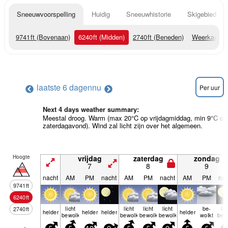
Sneeuwvoorspelling
Huidig
Sneeuwhistorie
Skigebied Inf
9741
ft
(Bovenaan)
6240
ft
(Midden)
2740
ft
(Beneden)
Weerkaarte
laatste 6 dagen
nu
Per uur
Next 4 days weather summary:
Meestal droog. Warm (max 20°C op vrijdagmiddag, min 9°C op
zaterdagavond). Wind zal licht zijn over het algemeen.
Hoogte
vrijdag
zaterdag
zondag
7
8
9
nacht
AM
PM
nacht
AM
PM
nacht
AM
PM
nac
9741
ft
6240
ft
licht
licht
licht
licht
be­
lic
2740
ft
helder
helder
helder
helder
bewolkt
bewolkt
bewolkt
bewolkt
wolkt
bew