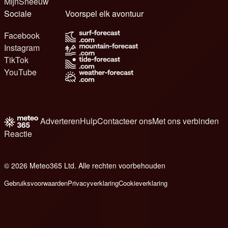
MijnSneeuw
Sociale
Voorspel elk avontuur
Facebook
Instagram
TikTok
YouTube
Adverteren
Hulp
Contacteer ons
Met ons verbinden
Reactie
© 2026 Meteo365 Ltd. Alle rechten voorbehouden
8
Gebruiksvoorwaarden
Privacyverklaring
Cookieverklaring