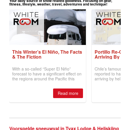
Voorspelde sneeuwval in Tyax Lodge & Heliskiing