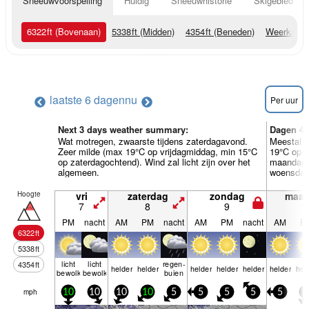
Sneeuwvoorspelling
Huidig
Sneeuwhistorie
Skigebied Inf
6322
ft
(Bovenaan)
5338
ft
(Midden)
4354
ft
(Beneden)
Weerkaart
laatste 6 dagen
nu
Per uur
Next 3 days weather summary:
Dagen 4-
Wat motregen, zwaarste tijdens zaterdagavond.
Meestal 
Zeer milde (max 19°C op vrijdagmiddag, min 15°C
19°C op 
op zaterdagochtend). Wind zal licht zijn over het
maandagmi
algemeen.
woensdag
Hoogte
vri
zaterdag
zondag
maa
7
8
9
1
PM
nacht
AM
PM
nacht
AM
PM
nacht
AM
P
6322
ft
5338
ft
licht
licht
regen­
4354
ft
helder
helder
helder
helder
helder
helder
hel
bewolkt
bewolkt
buien
mph
10
10
10
10
5
5
5
5
5
5