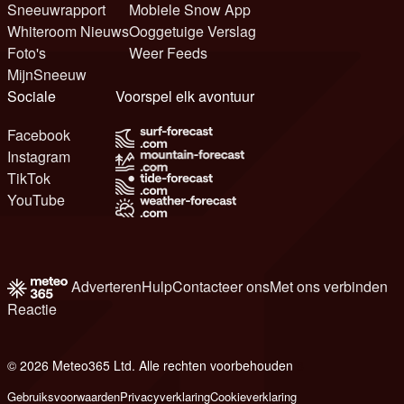
Sneeuwrapport
Mobiele Snow App
Whiteroom Nieuws
Ooggetuige Verslag
Foto's
Weer Feeds
MijnSneeuw
Sociale
Voorspel elk avontuur
Facebook
Instagram
TikTok
YouTube
Adverteren
Hulp
Contacteer ons
Met ons verbinden
Reactie
© 2026 Meteo365 Ltd. Alle rechten voorbehouden
8
Gebruiksvoorwaarden
Privacyverklaring
Cookieverklaring