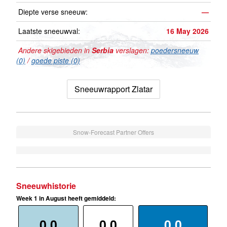
Diepte verse sneeuw:
—
Laatste sneeuwval:
16 May 2026
Andere skigebieden in
Serbia
verslagen:
poedersneeuw
(0)
/
goede piste (0)
Sneeuwrapport Zlatar
Snow-Forecast Partner Offers
Sneeuwhistorie
Week 1 in August heeft gemiddeld:
0.0
0.0
0.0