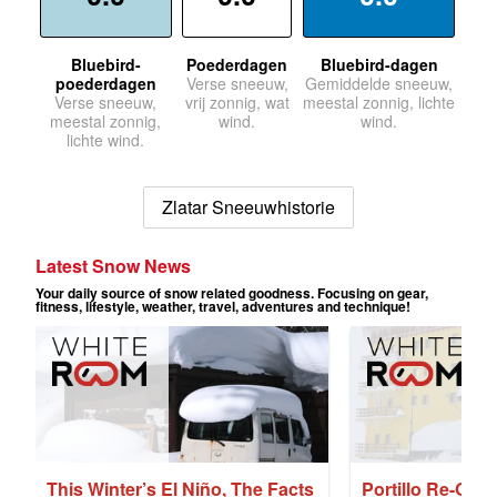
Bluebird-
Poederdagen
Bluebird-dagen
poederdagen
Verse sneeuw,
Gemiddelde sneeuw,
Verse sneeuw,
vrij zonnig, wat
meestal zonnig, lichte
meestal zonnig,
wind.
wind.
lichte wind.
Zlatar Sneeuwhistorie