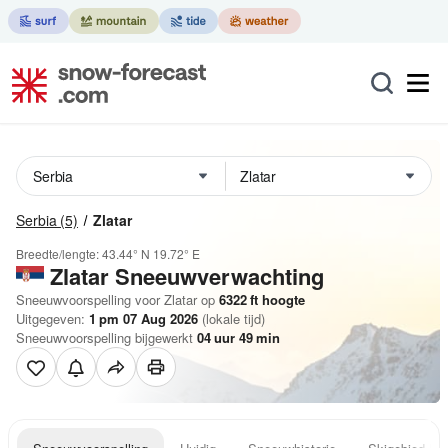
Serbia
(5)
Zlatar
Breedte/lengte:
43.44° N
19.72° E
Zlatar
Sneeuwverwachting
Sneeuwvoorspelling voor Zlatar op
6322
ft
hoogte
Uitgegeven:
1 pm 07 Aug 2026
(lokale tijd)
Sneeuwvoorspelling bijgewerkt
04
uur
49
min