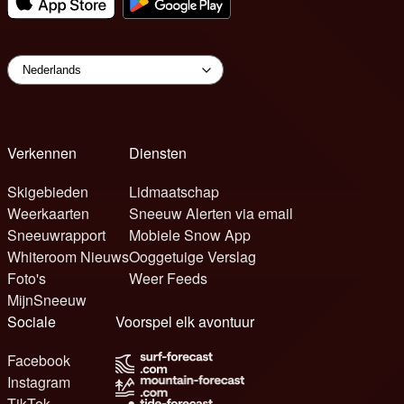
Verkennen
Diensten
Skigebieden
Lidmaatschap
Weerkaarten
Sneeuw Alerten via email
Sneeuwrapport
Mobiele Snow App
Whiteroom Nieuws
Ooggetuige Verslag
Foto's
Weer Feeds
MijnSneeuw
Sociale
Voorspel elk avontuur
Facebook
Instagram
TikTok