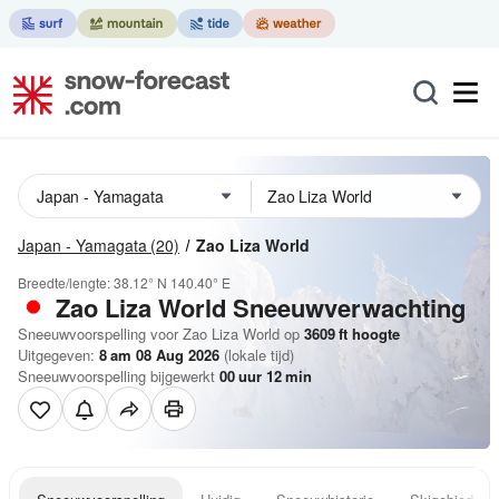
Japan - Yamagata
(20)
Zao Liza World
Breedte/lengte:
38.12° N
140.40° E
Zao Liza World
Sneeuwverwachting
Sneeuwvoorspelling voor Zao Liza World op
3609
ft
hoogte
Uitgegeven:
8 am 08 Aug 2026
(lokale tijd)
Sneeuwvoorspelling bijgewerkt
00
uur
12
min