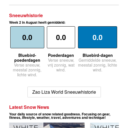
Sneeuwhistorie
Week 2 in August heeft gemiddeld:
0.0
0.0
0.0
Bluebird-
Poederdagen
Bluebird-dagen
poederdagen
Verse sneeuw,
Gemiddelde sneeuw,
Verse sneeuw,
vrij zonnig, wat
meestal zonnig, lichte
meestal zonnig,
wind.
wind.
lichte wind.
Zao Liza World Sneeuwhistorie