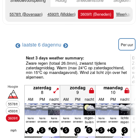
Sneeuwvoorspelling
Huidig
Sneeuwhistorie
Skigebied Inf
5578
ft
(Bovenaan)
4593
ft
(Midden)
3609
ft
(Beneden)
Weerkaarte
laatste 6 dagen
nu
Per uur
Next 3 days weather summary:
Da
Zware regen (totaal 26.0mm), zwaarst tijdens
Zwa
zaterdagmiddag. Warm (max 24°C op zaterdagochtend,
din
min 15°C op maandagavond). Wind zal licht zijn over het
wo
algemeen.
Af
din
do
Hoogte
zaterdag
zondag
maandag
8
9
10
AM
PM
nacht
AM
PM
nacht
AM
PM
nacht
A
5578
ft
4593
ft
regen­
lichte
ge
3609
ft
kans
kans
kans
kans
kans
kans
kans
onweer
onweer
onweer
onweer
onweer
buien
onweer
onweer
regen
reg
mph
5
5
5
5
0
5
5
5
5
2