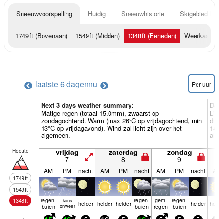
Sneeuwvoorspelling
Huidig
Sneeuwhistorie
Skigebied Inf
1749
ft
(Bovenaan)
1549
ft
(Midden)
1348
ft
(Beneden)
Weerkaarte
laatste 6 dagen
nu
Per uur
Next 3 days weather summary:
Da
Matige regen (totaal 15.0mm), zwaarst op
Lic
zondagochtend. Warm (max 26°C op vrijdagochtend, min
di
13°C op vrijdagavond). Wind zal licht zijn over het
14°
algemeen.
al
Hoogte
vrijdag
zaterdag
zondag
7
8
9
AM
PM
nacht
AM
PM
nacht
AM
PM
nacht
A
1749
ft
1549
ft
regen­
regen­
gem.
regen­
1348
ft
kans
helder
helder
helder
helder
hel
buien
onweer
buien
regen
buien