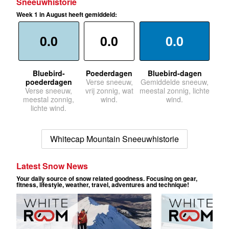
Sneeuwhistorie
Week 1 in August heeft gemiddeld:
0.0
0.0
0.0
Bluebird-
Poederdagen
Bluebird-dagen
poederdagen
Verse sneeuw,
Gemiddelde sneeuw,
Verse sneeuw,
vrij zonnig, wat
meestal zonnig, lichte
meestal zonnig,
wind.
wind.
lichte wind.
Whitecap Mountain Sneeuwhistorie