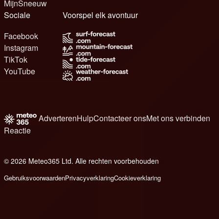
MijnSneeuw
Sociale
Voorspel elk avontuur
Facebook
Instagram
TikTok
YouTube
Adverteren
Hulp
Contacteer ons
Met ons verbinden
Reactie
© 2026 Meteo365 Ltd. Alle rechten voorbehouden
8
Gebruiksvoorwaarden
Privacyverklaring
Cookieverklaring